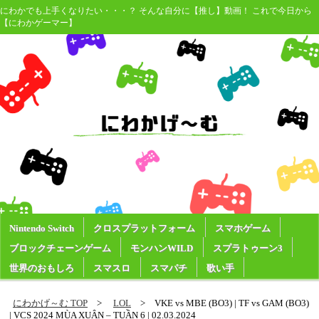
にわかでも上手くなりたい・・・？ そんな自分に【推し】動画！ これで今日から
【にわかゲーマー】
Nintendo Switch
クロスプラットフォーム
スマホゲーム
ブロックチェーンゲーム
モンハンWILD
スプラトゥーン3
世界のおもしろ
スマスロ
スマパチ
歌い手
にわかげ～む TOP
LOL
VKE vs MBE (BO3) | TF vs GAM (BO3)
| VCS 2024 MÙA XUÂN – TUẦN 6 | 02.03.2024