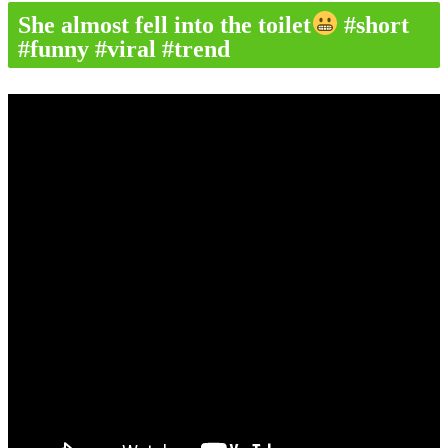
She almost fell into the toilet
#short
#funny #viral #trend