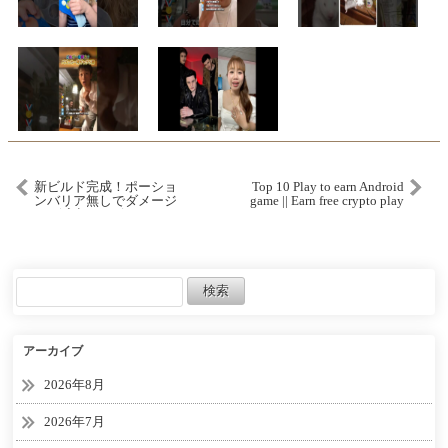
新ビルド完成！ポーショ
Top 10 Play to earn Android
ンバリア無しでダメージ
game || Earn free crypto play
85%減少するビルド！
game||#shorts #nftgame
【マイクラダンジョン
ズ】【naotin】
アーカイブ
2026年8月
2026年7月