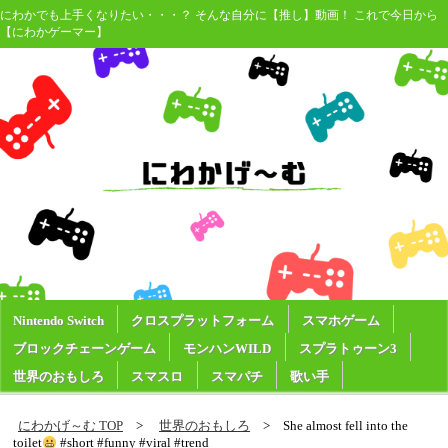
にわかでも上手くなりたい・・・？ そんな自分に【推し】動画！ これで今日から
【にわかゲーマー】
Nintendo Switch
クロスプラットフォーム
スマホゲーム
ブロックチェーンゲーム
モンハンWILD
スプラトゥーン3
世界のおもしろ
スマスロ
スマパチ
歌い手
にわかげ～む TOP
世界のおもしろ
She almost fell into the
toilet
#short #funny #viral #trend