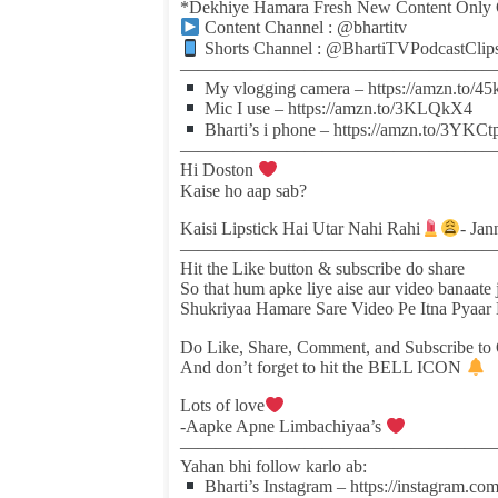
*Dekhiye Hamara Fresh New Content Only
Content Channel : @bhartitv
Shorts Channel : @BhartiTVPodcastClip
——————————————————
My vlogging camera – https://amzn.to/
Mic I use – https://amzn.to/3KLQkX4
Bharti’s i phone – https://amzn.to/3YKCt
——————————————————
Hi Doston
Kaise ho aap sab?
Kaisi Lipstick Hai Utar Nahi Rahi
- Ja
——————————————————
Hit the Like button & subscribe do share
So that hum apke liye aise aur video banaate
Shukriyaa Hamare Sare Video Pe Itna Pyaar
Do Like, Share, Comment, and Subscribe to
And don’t forget to hit the BELL ICON
Lots of love
-Aapke Apne Limbachiyaa’s
——————————————————
Yahan bhi follow karlo ab:
Bharti’s Instagram – https://instagram.co