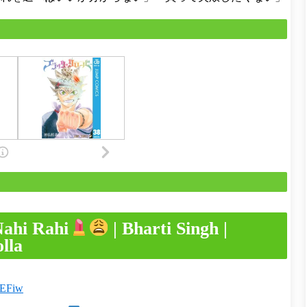
Nahi Rahi
| Bharti Singh |
lla
YEFiw