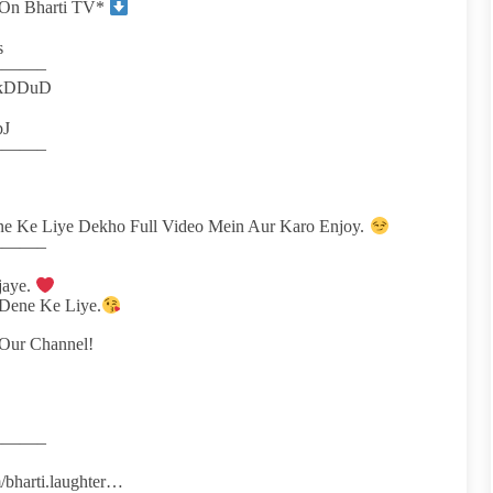
 On Bharti TV*
s
——–
45kDDuD
pJ
——–
nne Ke Liye Dekho Full Video Mein Aur Karo Enjoy.
——–
 jaye.
 Dene Ke Liye.
 Our Channel!
——–
m/bharti.laughter…