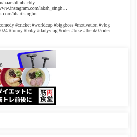
com/haarshlimbachiy…
//www.instagram.com/laksh_singh…
ok.com/bhartisingho…
——–
omedy #cricket #worldcup #biggboss #motivation #vlog
#2024 #funny #baby #dailyvlog #rider #bike #theuk07rider