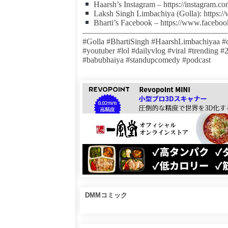
Haarsh’s Instagram – https://instagram.
Laksh Singh Limbachiya (Golla): https:
Bharti’s Facebook – https://www.facebo
——————————————————
#Golla #BhartiSingh #HaarshLimbachiyaa #c
#youtuber #lol #dailyvlog #viral #trending 
#babubhaiya #standupcomedy #podcast
DMMコミック