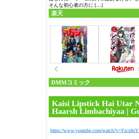
そんな初心者の方に […]
楽天
DMMコミック
Kaisi Lipstick Hai Utar 
Haarsh Limbachiyaa | Go
https://www.youtube.com/watch?v=FzcpIq