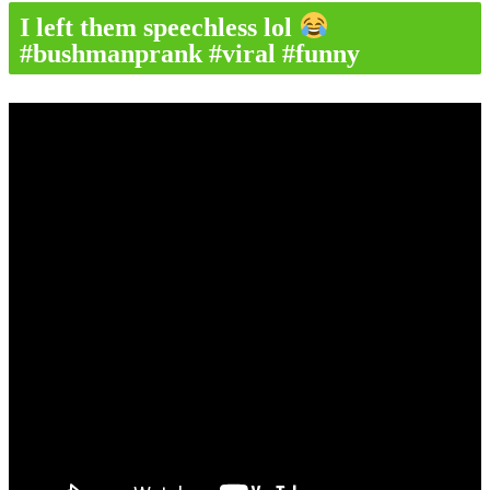
I left them speechless lol
#bushmanprank #viral #funny