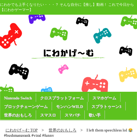
にわかでも上手くなりたい・・・？ そんな自分に【推し】動画！ これで今日から
【にわかゲーマー】
Nintendo Switch
クロスプラットフォーム
スマホゲーム
ブロックチェーンゲーム
モンハンWILD
スプラトゥーン3
世界のおもしろ
スマスロ
スマパチ
歌い手
にわかげ～む TOP
世界のおもしろ
I left them speechless lol
#bushmanprank #viral #funny