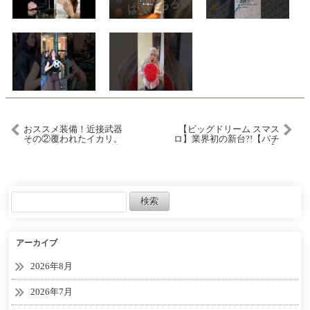
おススメ装備！近接武器
【ビッグドリーム スマス
その②覆われたイカリ。
ロ】業界初の新台?!【パチ
虚無&ダイナモでぶっ壊れ
スロ/スロット】
ます！【マイクラダンジ
ョンズ】【naotin】
アーカイブ
2026年8月
2026年7月