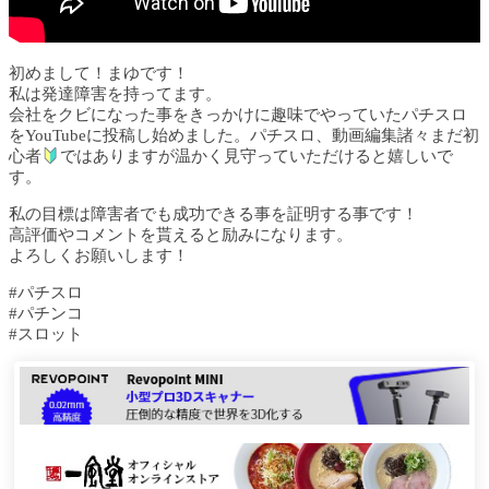
初めまして！まゆです！
私は発達障害を持ってます。
会社をクビになった事をきっかけに趣味でやっていたパチスロ
をYouTubeに投稿し始めました。パチスロ、動画編集諸々まだ初
心者
ではありますが温かく見守っていただけると嬉しいで
す。
私の目標は障害者でも成功できる事を証明する事です！
高評価やコメントを貰えると励みになります。
よろしくお願いします！
#パチスロ
#パチンコ
#スロット