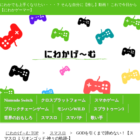
にわかでも上手くなりたい・・・？ そんな自分に【推し】動画！ これで今日から
【にわかゲーマー】
Nintendo Switch
クロスプラットフォーム
スマホゲーム
ブロックチェーンゲーム
モンハンWILD
スプラトゥーン3
世界のおもしろ
スマスロ
スマパチ
歌い手
にわかげ～む TOP
スマスロ
GODを引くまで諦めない！【ス
マスロ ミリオンゴッド-神々の軌跡-】