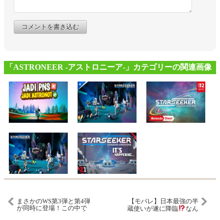
コメントを書き込む
「ASTRONEER -アストロニーア-」カテゴリーの関連画像
まさかのWS第3弾と第4弾
【モバレ】日本最強の半
が同時に登場！この中で
蔵使いが遂に降臨
なん
誰を優先するべきか徹底
とランクで1試合19キルを