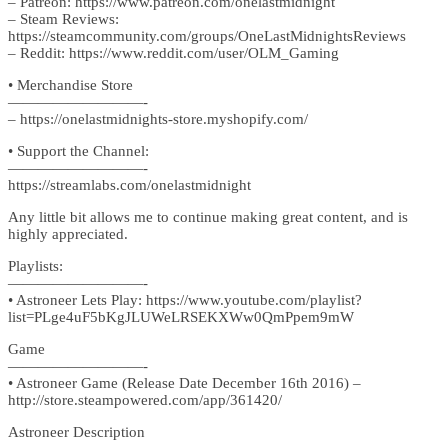
– Patreon: https://www.patreon.com/onelastmidnight
– Steam Reviews:
https://steamcommunity.com/groups/OneLastMidnightsReviews
– Reddit: https://www.reddit.com/user/OLM_Gaming
• Merchandise Store
—————————-
– https://onelastmidnights-store.myshopify.com/
• Support the Channel:
—————————-
https://streamlabs.com/onelastmidnight
Any little bit allows me to continue making great content, and is
highly appreciated.
Playlists:
—————————-
• Astroneer Lets Play: https://www.youtube.com/playlist?
list=PLge4uF5bKgJLUWeLRSEKXWw0QmPpem9mW
Game
—————————-
• Astroneer Game (Release Date December 16th 2016) –
http://store.steampowered.com/app/361420/
Astroneer Description