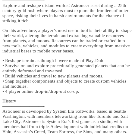
—————————-
Explore and reshape distant worlds! Astroneer is set during a 25th
century gold rush where players must explore the frontiers of outer
space, risking their lives in harsh environments for the chance of
striking it rich.
On this adventure, a player’s most useful tool is their ability to shape
their world, altering the terrain and extracting valuable resources
from planets, and moons. Resources can be traded or crafted into
new tools, vehicles, and modules to create everything from massive
industrial bases to mobile rover bases.
• Reshape terrain as though it were made of Play-Doh.
• Survive on and explore procedurally generated planets that can be
entirely deformed and traversed.
• Build vehicles and travel to new planets and moons.
• Snap together components and objects to create custom vehicles
and modules.
• 4 player online drop-in/drop-out co-op.
History
—————————-
Astroneer is developed by System Era Softworks, based in Seattle
Washington, with members teleworking from like Toronto and Salt
Lake City. Astroneer is System Era’s first game as a studio, with
members hail from triple-A development with individual credits on
Halo, Assassin’s Creed, Team Fortress, the Sims, and many others.