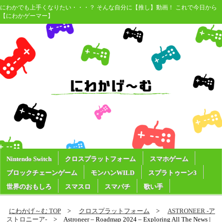
にわかでも上手くなりたい・・・？ そんな自分に【推し】動画！ これで今日から
【にわかゲーマー】
Nintendo Switch
クロスプラットフォーム
スマホゲーム
ブロックチェーンゲーム
モンハンWILD
スプラトゥーン3
世界のおもしろ
スマスロ
スマパチ
歌い手
にわかげ～む TOP
クロスプラットフォーム
ASTRONEER -ア
ストロニーア-
Astroneer – Roadmap 2024 – Exploring All The News |