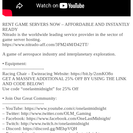
RENT GAME SERVERS NOW – AFFORDABLE AND INSTANTLY
READY
Nitrado is the worldwide leading service provider in the sector of
game server hosting.
https://www.nitrado-aff.com/3FM24M/D42TT/
A game of aerospace industry and interplanetary exploration.
• Equipment:
—————————-
Racing Chair – Ewinracing Website: https://bit.ly/2zmKO8o
GET A MASSIVE ADDITIONAL 25% OFF BY USING THE LINK
AND CODE BELOW!
Use code “onelastmidnight” for 25% Off
• Join Our Great Community:
—————————-
– YouTube: https://www.youtube.com/c/onelastmidnight
– Twitter: http://www.twitter.com/OLM_Gaming
– Facebook: https://www.facebook.com/OneLastMidnight/
– Twitch: http://www.twitch.tv/onelastmidnight
– Discord: https://discord.gg/MEhpVQH