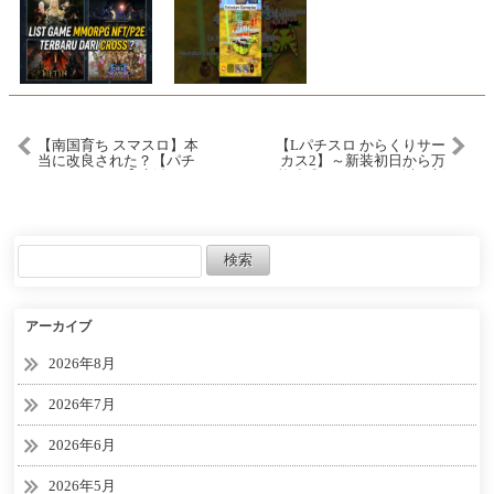
【南国育ち スマスロ】本
【Lパチスロ からくりサー
当に改良された？【パチ
カス2】～新装初日から万
スロ/スロット】新台
枚達成チャンスが到来!?新
要素「上位ATの引き戻
し」からまさかの大爆発!!
～ 嵐の新台考察
TV#101《嵐》[必勝本
WEB-TV][パチスロ]
アーカイブ
2026年8月
2026年7月
2026年6月
2026年5月