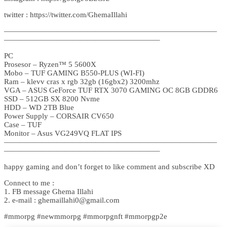
twitter : https://twitter.com/GhemaIllahi
————————————————————————————
————————————————————–
PC
Prosesor – Ryzen™ 5 5600X
Mobo – TUF GAMING B550-PLUS (WI-FI)
Ram – klevv cras x rgb 32gb (16gbx2) 3200mhz
VGA – ASUS GeForce TUF RTX 3070 GAMING OC 8GB GDDR6
SSD – 512GB SX 8200 Nvme
HDD – WD 2TB Blue
Power Supply – CORSAIR CV650
Case – TUF
Monitor – Asus VG249VQ FLAT IPS
————————————————————————————
————————————————————–
happy gaming and don’t forget to like comment and subscribe XD
Connect to me :
1. FB message Ghema Illahi
2. e-mail : ghemaillahi0@gmail.com
#mmorpg #newmmorpg #mmorpgnft #mmorpgp2e