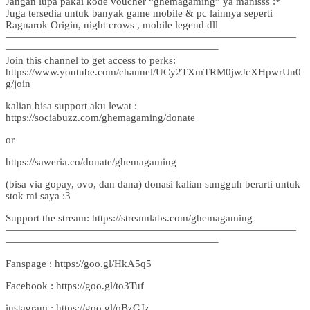
Jangan lupa pakai kode voucher “ghemagaming” ya manisss :*
Juga tersedia untuk banyak game mobile & pc lainnya seperti
Ragnarok Origin, night crows , mobile legend dll
————————————————————————————
————————————————————–
Join this channel to get access to perks:
https://www.youtube.com/channel/UCy2TXmTRM0jwJcXHpwrUn0
g/join
kalian bisa support aku lewat :
https://sociabuzz.com/ghemagaming/donate
or
https://saweria.co/donate/ghemagaming
(bisa via gopay, ovo, dan dana) donasi kalian sungguh berarti untuk
stok mi saya :3
Support the stream: https://streamlabs.com/ghemagaming
————————————————————————————
————————————————————–
Fanspage : https://goo.gl/HkA5q5
Facebook : https://goo.gl/to3Tuf
instagram : https://goo.gl/oBzGJz