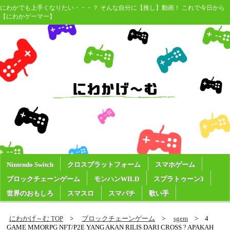
にわかでも上手くなりたい・・・？ そんな自分に【推し】動画！ これで今日から
【にわかゲーマー】
Nintendo Switch
クロスプラットフォーム
スマホゲーム
ブロックチェーンゲーム
モンハンWILD
スプラトゥーン3
世界のおもしろ
スマスロ
スマパチ
歌い手
にわかげ～む TOP
ブロックチェーンゲーム
sgem
4
GAME MMORPG NFT/P2E YANG AKAN RILIS DARI CROSS ? APAKAH