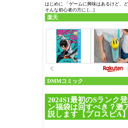
はじめに 「ゲームに興味はあるけど、
そんな初心者の方に […]
楽天
DMMコミック
2024S1最初のSラン
ン福袋は回すべき？激
説します【プロスピA】＃