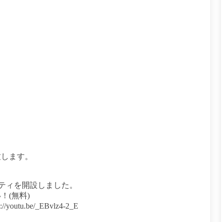
！
致します。
コミュニティを開設しました。
(無料)
u.be/_EBvlz4-2_E