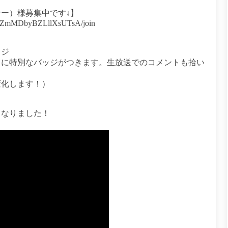
ー）様募集中です↓】
rGPZmMDbyBZLllXsUTsA/join
ッジ
トに特別なバッジがつきます。生放送でのコメントも拾い
変化します！）
となりました！