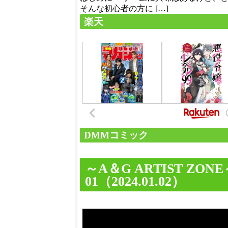
そんな初心者の方に […]
楽天
DMMコミック
～A＆G ARTIST ZON
01（2024.01.02）