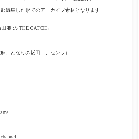
一部編集した形でのアーカイブ素材となります
田船 の THE CATCH」
志麻、となりの坂田。、センラ）
sama
channel