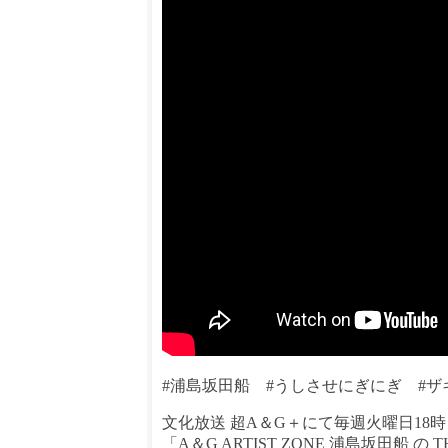
#浦島坂田船 #うしさせにぎにぎ #ザ
文化放送 超A＆G＋にて毎週火曜日18
「A＆G ARTIST ZONE 浦島坂田船 の 