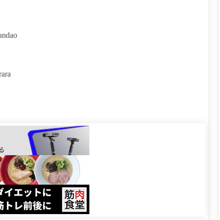
andao
ara