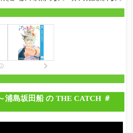
E～浦島坂田船 の THE CATCH ＃