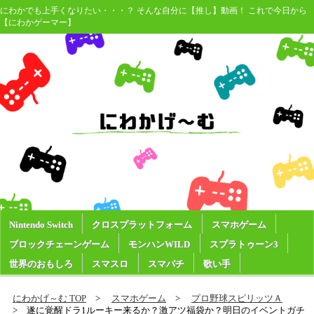
にわかでも上手くなりたい・・・？ そんな自分に【推し】動画！ これで今日から
【にわかゲーマー】
Nintendo Switch
クロスプラットフォーム
スマホゲーム
ブロックチェーンゲーム
モンハンWILD
スプラトゥーン3
世界のおもしろ
スマスロ
スマパチ
歌い手
にわかげ～む TOP
スマホゲーム
プロ野球スピリッツＡ
遂に覚醒ドラ1ルーキー来るか？激アツ福袋か？明日のイベントガチ