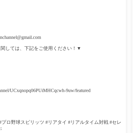
nnel@gmail.com
に関しては、下記をご使用ください！▼
annel/UCxqnopq06PUiMHCqcwh-9uw/featured
ピA #プロ野球スピリッツ #リアタイ #リアルタイム対戦 #セレ
ぷ