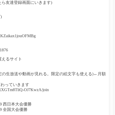
したら友達登録画面にいきます)
)
2nqKZaikax1jouOFMBg
01876
が買えるサイト
定の生放送や動画が見れる。限定の絵文字も使える)←月額
変わっていきます
GuRXGTm8TliQ-OJ7KwzA/join
19 西日本大会優勝
19 全国大会優勝