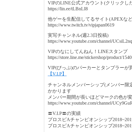
VIPのLINE公式アカウント(クリック
https://lin.ee/tLBnLI8
他ゲーを生配信してるサイト(APEXなど
https://www.twitch.tv/vipjapan0619
実写チャンネル(週2.3日投稿)
https://www.youtube.com/channel/UCsiL
VIPのなにしてんねん！LINEスタンプ
https://store.line.me/stickershop/product/154
VIP(びっぷ)のパーカーとタンブラー
【V.I.P】
チャンネルメンバーシップ(メンバー限
かかります
メンバー期間が長いほどマークの色が
https://www.youtube.com/channel/UCy9
〓V.I.P〓の実績
プロスピAチャンピオンシップ2018~20
プロスピAチャンピオンシップ2018~20