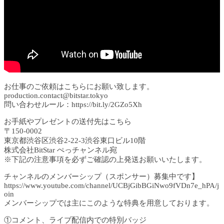
お仕事のご依頼はこちらにお願い致します。
production.contact@bitstar.tokyo
問い合わせルール：https://bit.ly/2GZo5Xh
お手紙やプレゼントの送付先はこちら
〒150-0002
東京都渋谷区渋谷2-22-3渋谷東口ビル10階
株式会社BitStar ぺっチャンネル宛
※下記の注意事項を必ずご確認の上発送お願いいたします。
チャンネルのメンバーシップ（スポンサー）募集中です】
https://www.youtube.com/channel/UCBjGibBGiNwo9fVDn7e_hPA/j
oin
メンバーシップでは主にこのような特典を用意しております。
①コメント、ライブ配信内での特別バッジ