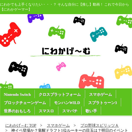
にわかでも上手くなりたい・・・？ そんな自分に【推し】動画！ これで今日から
【にわかゲーマー】
Nintendo Switch
クロスプラットフォーム
スマホゲーム
ブロックチェーンゲーム
モンハンWILD
スプラトゥーン3
世界のおもしろ
スマスロ
スマパチ
歌い手
にわかげ～む TOP
スマホゲーム
プロ野球スピリッツＡ
神イベ登場か？覚醒ドラフト1位ルーキーの目玉は？明日のイベント