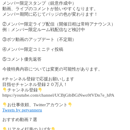
メンバー限定スタンプ（鋭意作成中）
動画、ライブのコメントが拾いやすくなります。
メンバー期間に応じてバッジの色が変わります！
②メンバー限定ライブ配信（開催日程は常時アナウンス）
例：メンバー限定ルーム戦配信など検討中
③ボツ動画のアップデート（不定期）
④メンバー限定コミニティ投稿
⑤コメント優先返答
今後特典内容については変更の可能性があります。
#チャンネル登録で応援お願いします
目指せチャンネル登録２０万人！
チャンネル登録
https://youtube.com/channel/UCBjGibBGiNwo9fVDn7e_hPA
お仕事依頼、Twitterアカウント
Tweets by petyanneru
おすすめ動画７選
リアタイ打率の上げ方