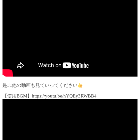
是非他の動画も見ていってください
【使用BGM】https://youtu.be/nYQEy3RWBB4