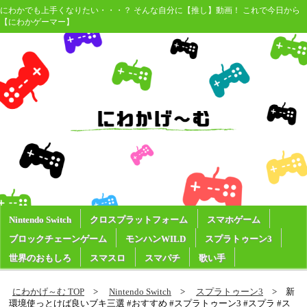
にわかでも上手くなりたい・・・？ そんな自分に【推し】動画！ これで今日から
【にわかゲーマー】
Nintendo Switch
クロスプラットフォーム
スマホゲーム
ブロックチェーンゲーム
モンハンWILD
スプラトゥーン3
世界のおもしろ
スマスロ
スマパチ
歌い手
にわかげ～む TOP
Nintendo Switch
スプラトゥーン3
新
環境使っとけば良いブキ三選 #おすすめ #スプラトゥーン3 #スプラ #ス