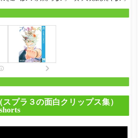
（スプラ３の面白クリップス集）
orts