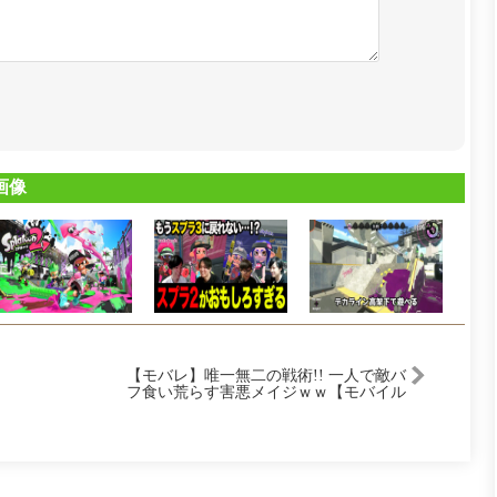
画像
【モバレ】唯一無二の戦術!! 一人で敵バ
フ食い荒らす害悪メイジｗｗ【モバイル
レジェンド/MobileLegend】【Cyneric】