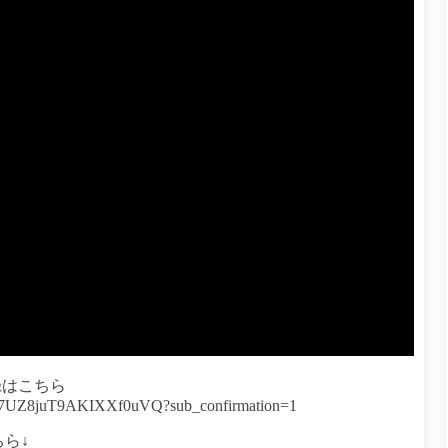
録はこちら
XA7UZ8juT9AKIXXf0uVQ?sub_confirmation=1
ちら↓