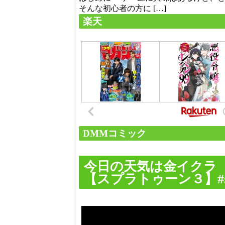
そんな初心者の方に […]
楽天
DMMコミック
今日の天気は金イクラ
【スプラトゥーン３】#sh