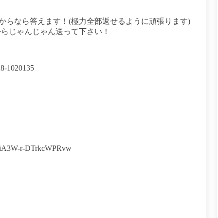
からなら答えます！(極力全部返せるように頑張ります)
からじゃんじゃん送って下さい！
028-1020135
gp7iA3W-r-DTrkcWPRvw