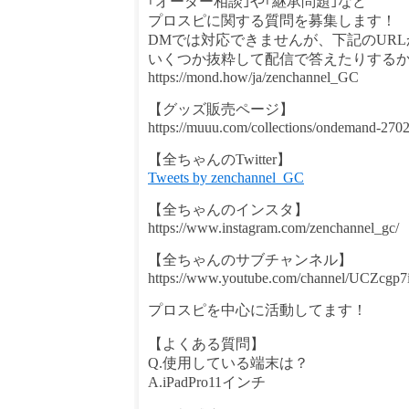
｢オーダー相談｣や｢継承問題｣など
プロスピに関する質問を募集します！
DMでは対応できませんが、下記のURL
いくつか抜粋して配信で答えたりする
https://mond.how/ja/zenchannel_GC
【グッズ販売ページ】
https://muuu.com/collections/ondemand-27
【全ちゃんのTwitter】
Tweets by zenchannel_GC
【全ちゃんのインスタ】
https://www.instagram.com/zenchannel_gc/
【全ちゃんのサブチャンネル】
https://www.youtube.com/channel/UCZc
プロスピを中心に活動してます！
【よくある質問】
Q.使用している端末は？
A.iPadPro11インチ