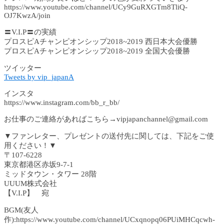
https://www.youtube.com/channel/UCy9GuRXGTm8TliQ-
OJ7KwzA/join
〓V.I.P〓の実績
プロスピAチャンピオンシップ2018~2019 西日本大会優勝
プロスピAチャンピオンシップ2018~2019 全国大会優勝
ツイッター
Tweets by vip_japanA
インスタ
https://www.instagram.com/bb_r_bb/
お仕事のご連絡があればこちら→vipjapanchannel@gmail.com
▼ファンレター、プレゼントの送付先に関しては、下記をご使
用ください！▼
〒107-6228
東京都港区赤坂9-7-1
ミッドタウン・タワー 28階
UUUM株式会社
【V.I.P】 宛
BGM(友人
作):https://www.youtube.com/channel/UCxqnopq06PUiMHCqcwh-