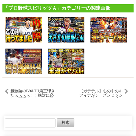
「プロ野球スピリッツＡ」カテゴリーの関連画像
超激熱のB9&TH第三弾き
【ガデテル】心の中のル
たぁぁぁぁ！！絶対に必
フィナがシーズンミッシ
須の選手が２人いるが果
ョンを強要してくる【ガ
たしてその選手とは！？
ーディアンテイルズ |
【プロスピA】# 1304
Guardian Tales】