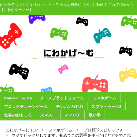
にわかでも上手くなりたい・・・？ そんな自分に【推し】動画！ これで今日から
【にわかゲーマー】
Nintendo Switch
クロスプラットフォーム
スマホゲーム
ブロックチェーンゲーム
モンハンWILD
スプラトゥーン3
世界のおもしろ
スマスロ
スマパチ
歌い手
にわかげ～む TOP
スマホゲーム
プロ野球スピリッツＡ
マジでビックリしてます。初めてこの選手を使ったけどガチでこれ