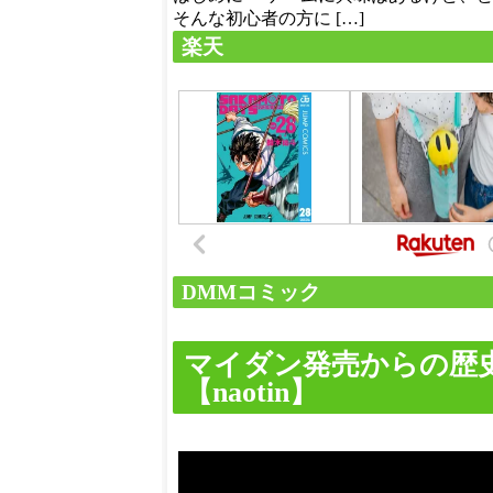
そんな初心者の方に […]
楽天
DMMコミック
マイダン発売からの歴
【naotin】