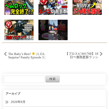
【プロスピA#1768】18
The Baby’s Here!
| L.O.L.
日〜激熱更新ラッシ
Surprise! Family Episode 3 |
ュ！？モチベ爆上がりの
L.O.L. Surprise!
更新期待！！イベントガ
チャ徹底予想！！【プロ
スピa】
アーカイブ
2026年8月