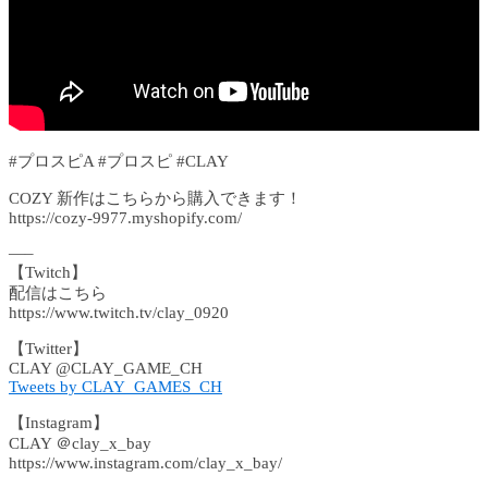
#プロスピA #プロスピ #CLAY
COZY 新作はこちらから購入できます！
https://cozy-9977.myshopify.com/
—–
【Twitch】
配信はこちら
https://www.twitch.tv/clay_0920
【Twitter】
CLAY @CLAY_GAME_CH
Tweets by CLAY_GAMES_CH
【Instagram】
CLAY ＠clay_x_bay
https://www.instagram.com/clay_x_bay/