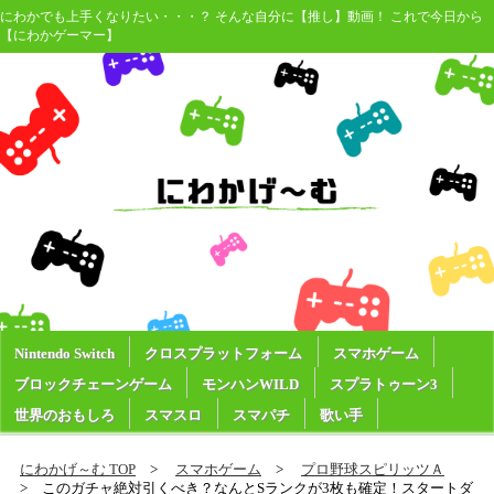
にわかでも上手くなりたい・・・？ そんな自分に【推し】動画！ これで今日から
【にわかゲーマー】
Nintendo Switch
クロスプラットフォーム
スマホゲーム
ブロックチェーンゲーム
モンハンWILD
スプラトゥーン3
世界のおもしろ
スマスロ
スマパチ
歌い手
にわかげ～む TOP
スマホゲーム
プロ野球スピリッツＡ
このガチャ絶対引くべき？なんとSランクが3枚も確定！スタートダ