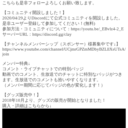
こちらも是非フォローよろしくお願い致します。
【コミュニティ開設しました！】
2020/04/29よりDiscordにて公式コミュニティを開設しました。
是非ユーザー登録して参加してください！(無料)
参加方法・コミュニティについて：https://youtu.be/_EBvlz4-2_E
サーバーURL：https://discord.gg/clay
【チャンネルメンバーシップ（スポンサー）様募集中です↓】
https://www.youtube.com/channel/UCjmrGPZmMDbyBZLllXsUTsA/
join
メンバー特典↓
コメント・ライブチャットでの特別バッジ
動画でのコメント、生放送でのチャットに特別なバッジがつき
ます。生放送でのコメントも拾いやすくなります。
（メンバー期間に応じてバッジの色が変化します！）
【グッズ販売中！】
2018年10月より、グッズの販売が開始となりました！
購入・詳細はこちらから↓