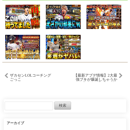
ザカセンLOLコーチング
【最新アプデ情報】2大最
ごっこ
強ブキが爆誕しちゃうか
も…【スプラ3】【スプラ
トゥーン3】 #splatoon3 #
スプラ
アーカイブ