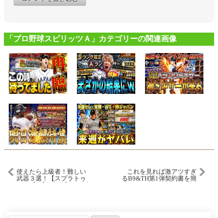
「プロ野球スピリッツＡ」カテゴリーの関連画像
使えたら上級者！難しい
これを見れば激アツすぎ
武器３選！【スプラトゥ
るB9&TH第1弾契約書を簡
ーン3】【初心者】 #スプ
単にGETできます。スカ
ラトウーン3 #スプラ3
ウティングナイン攻略に
#splatoon3
必要な4つの重要ポイント
を解説！【プロスピA】#
3290