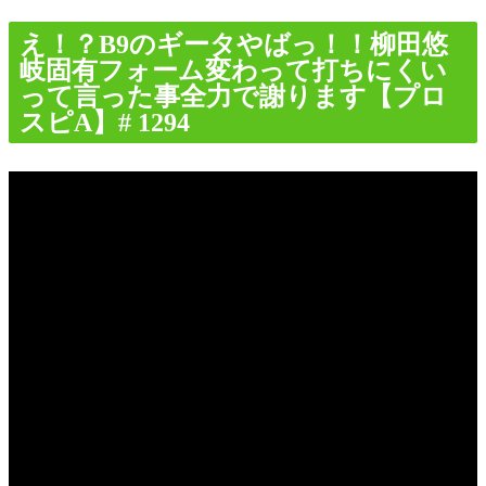
え！？B9のギータやばっ！！柳田悠
岐固有フォーム変わって打ちにくい
って言った事全力で謝ります【プロ
スピA】# 1294