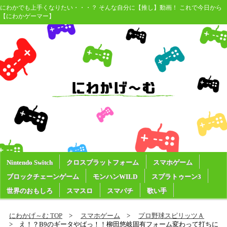
にわかでも上手くなりたい・・・？ そんな自分に【推し】動画！ これで今日から
【にわかゲーマー】
Nintendo Switch
クロスプラットフォーム
スマホゲーム
ブロックチェーンゲーム
モンハンWILD
スプラトゥーン3
世界のおもしろ
スマスロ
スマパチ
歌い手
にわかげ～む TOP
スマホゲーム
プロ野球スピリッツＡ
え！？B9のギータやばっ！！柳田悠岐固有フォーム変わって打ちに