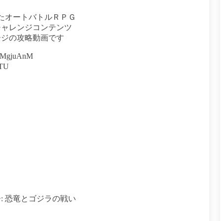
ったオートバトルＲＰＧ
チャレンジコンテンツ
テージの攻略動画です
nMgjuAnM
3TU
: 恐竜とゴジラの戦い