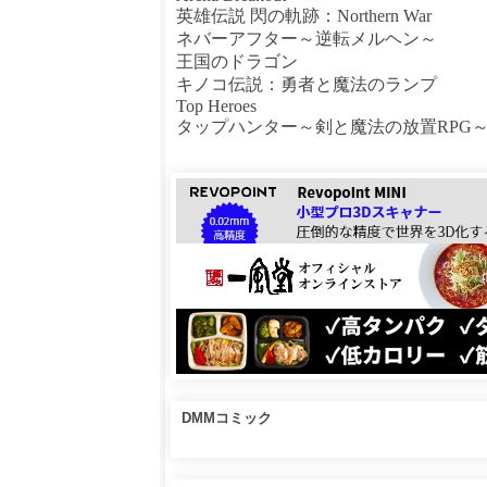
英雄伝説 閃の軌跡：Northern War
ネバーアフター～逆転メルヘン～
王国のドラゴン
キノコ伝説：勇者と魔法のランプ
Top Heroes
タップハンター～剣と魔法の放置RPG
DMMコミック