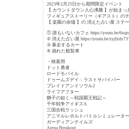
2023年2月25日から期間限定イベント
【 カウントダウン人心沸騰 】が始ま
フィギュアストーリー（ギアスト）の
【 楽園の余燼 】の 消えた占い屋 ス
① 誰もいないカフェ https://youtu.be/6xq
② 消えた占い屋 https://youtu.be/zyjfzdx7
③ 暴走するカート
④ 崩れた観覧車
・検索用
ドット勇者
ロードモバイル
ドゥームズデイ：ラストサバイバー
ブレイドアンドソウル2
ライフアフター
獅子の如く～戦国覇王戦記～
千年戦争アイギスA
三国合戦ラッシュ
アニマルレボルトバトルシミュレーター
ガーディアンテイルズ
Arena Breakout