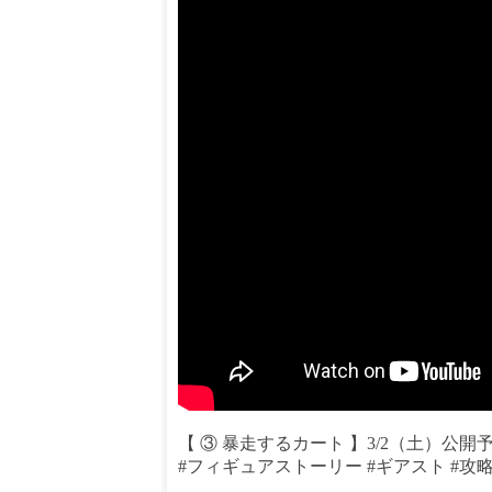
【 ③ 暴走するカート 】3/2（土）公開
#フィギュアストーリー #ギアスト #攻