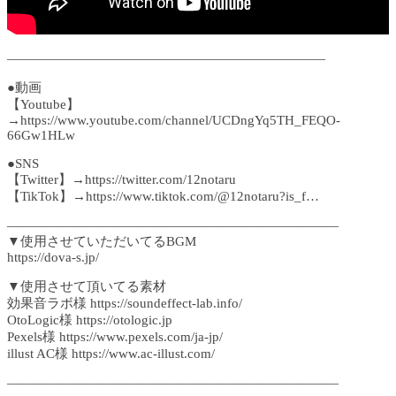
――――――――――――――――――――――――
●動画
【Youtube】
→https://www.youtube.com/channel/UCDngYq5TH_FEQO-
66Gw1HLw
●SNS
【Twitter】→https://twitter.com/12notaru
【TikTok】→https://www.tiktok.com/@12notaru?is_f…
―――――――――――――――――――――――――
▼使用させていただいてるBGM
https://dova-s.jp/
▼使用させて頂いてる素材
効果音ラボ様 https://soundeffect-lab.info/
OtoLogic様 https://otologic.jp
Pexels様 https://www.pexels.com/ja-jp/
illust AC様 https://www.ac-illust.com/
―――――――――――――――――――――――――