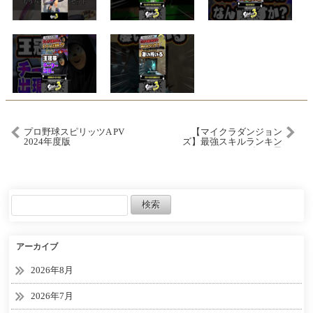
プロ野球スピリッツA PV
【マイクラダンジョン
2024年度版
ズ】最強スキルランキン
グTOP10！マイダンで最
も強い防具スキルは
何！？(2024年3月最新版)
【Minecraft Dungeons】
【ひぬ】
アーカイブ
2026年8月
2026年7月