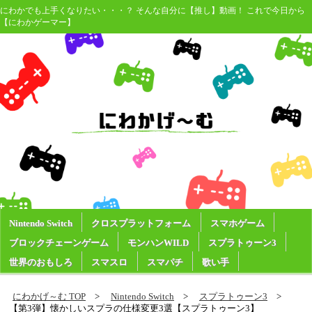
にわかでも上手くなりたい・・・？ そんな自分に【推し】動画！ これで今日から
【にわかゲーマー】
Nintendo Switch
クロスプラットフォーム
スマホゲーム
ブロックチェーンゲーム
モンハンWILD
スプラトゥーン3
世界のおもしろ
スマスロ
スマパチ
歌い手
にわかげ～む TOP
Nintendo Switch
スプラトゥーン3
【第3弾】懐かしいスプラの仕様変更3選【スプラトゥーン3】