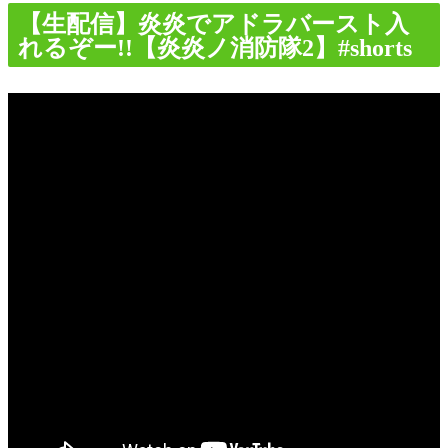
【生配信】炎炎でアドラバースト入
れるぞー!!【炎炎ノ消防隊2】#shorts