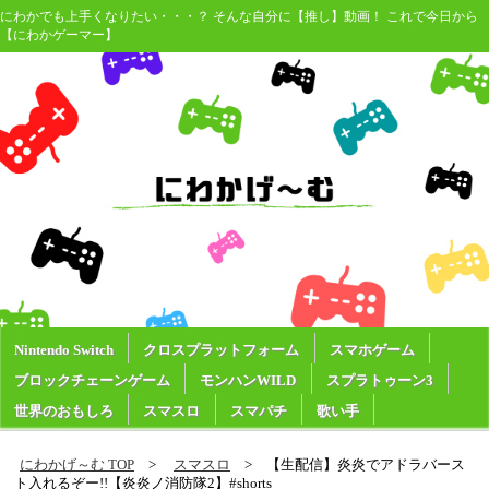
にわかでも上手くなりたい・・・？ そんな自分に【推し】動画！ これで今日から
【にわかゲーマー】
Nintendo Switch
クロスプラットフォーム
スマホゲーム
ブロックチェーンゲーム
モンハンWILD
スプラトゥーン3
世界のおもしろ
スマスロ
スマパチ
歌い手
にわかげ～む TOP
スマスロ
【生配信】炎炎でアドラバース
ト入れるぞー!!【炎炎ノ消防隊2】#shorts