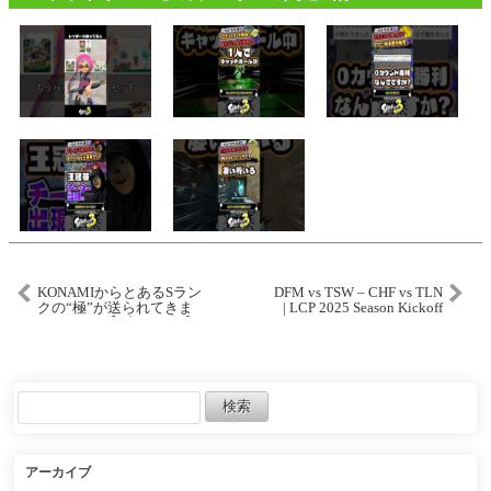
KONAMIからとあるSラン
DFM vs TSW – CHF vs TLN
クの“極”が送られてきま
| LCP 2025 Season Kickoff
した(ガチ)【プロスピA】#
Day 2
2615
アーカイブ