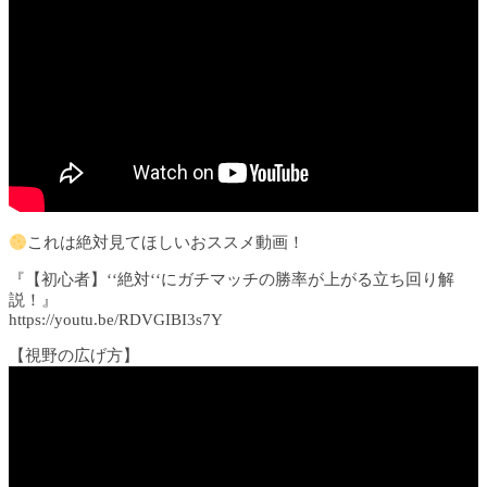
これは絶対見てほしいおススメ動画！
『【初心者】‘‘絶対‘‘にガチマッチの勝率が上がる立ち回り解
説！』
https://youtu.be/RDVGIBI3s7Y​
【視野の広げ方】