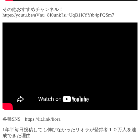
その他おすすめチャンネル！
https://youtu.be/aVnu_8I0unk?si=UqB1KYYtb4pFQSm7
各種SNS https://lit.link/liora
1年半毎日投稿しても伸びなかったリオラが登録者１０万人を達
成できた理由