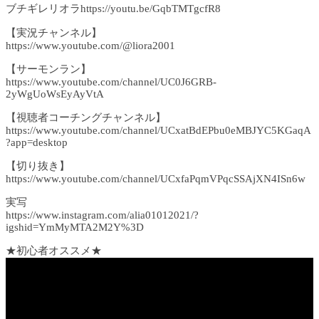
ブチギレリオラhttps://youtu.be/GqbTMTgcfR8
【実況チャンネル】
https://www.youtube.com/@liora2001
【サーモンラン】
https://www.youtube.com/channel/UC0J6GRB-
2yWgUoWsEyAyVtA
【視聴者コーチングチャンネル】
https://www.youtube.com/channel/UCxatBdEPbu0eMBJYC5KGaqA
?app=desktop
【切り抜き】
https://www.youtube.com/channel/UCxfaPqmVPqcSSAjXN4ISn6w
実写
https://www.instagram.com/alia01012021/?
igshid=YmMyMTA2M2Y%3D
★初心者オススメ★