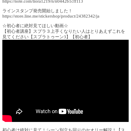
https://note.com/liora1219/n/n0442b1cff113
ラインスタンプ発売開始しました！
https://store.line.me/stickershop/product/24382342/ja
☆初心者に絶対見てほしい動画☆
【初心者講座】スプラ３上手くなりたい人はとりあえずこれを
見てください【スプラトゥーン3】【初心者】
初心者は絶対に見て！シーン別立ち回りのセオリー解説！【ス