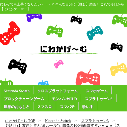
にわかでも上手くなりたい・・・？ そんな自分に【推し】動画！ これで今日から
【にわかゲーマー】
Nintendo Switch
クロスプラットフォーム
スマホゲーム
ブロックチェーンゲーム
モンハンWILD
スプラトゥーン3
世界のおもしろ
スマスロ
スマパチ
歌い手
にわかげ～む TOP
Nintendo Switch
スプラトゥーン3
【流行れ】友達と遊ぶ”新ルール”が想像の100倍面白すぎたｗｗｗ【ス