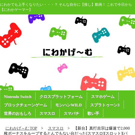
にわかでも上手くなりたい・・・？ そんな自分に【推し】動画！ これで今日から
【にわかゲーマー】
Nintendo Switch
クロスプラットフォーム
スマホゲーム
ブロックチェーンゲーム
モンハンWILD
スプラトゥーン3
世界のおもしろ
スマスロ
スマパチ
歌い手
にわかげ～む TOP
スマスロ
【新台】真打吉宗は爆速で2,000
枚ボーナスをループするとんでもない台だった[スマスロ][スロット][パ