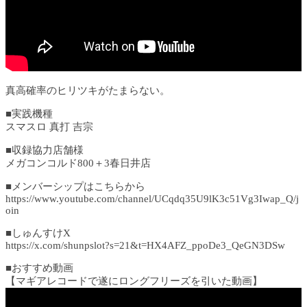
真高確率のヒリツキがたまらない。
■実践機種
スマスロ 真打 吉宗
■収録協力店舗様
メガコンコルド800＋3春日井店
■メンバーシップはこちらから
https://www.youtube.com/channel/UCqdq35U9lK3c51Vg3Iwap_Q/j
oin
■しゅんすけX
https://x.com/shunpslot?s=21&t=HX4AFZ_ppoDe3_QeGN3DSw
■おすすめ動画
【マギアレコードで遂にロングフリーズを引いた動画】