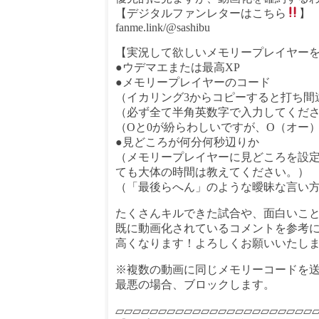
【デジタルファンレターはこちら
】
fanme.link/@sashibu
【実況して欲しいメモリープレイヤー
●ウデマエまたは最高XP
●メモリープレイヤーのコード
（イカリング3からコピーすると打ち間
（必ず全て半角英数字で入力してくだ
（Oと0が紛らわしいですが、O（オー
●見どころが何分何秒辺りか
（メモリープレイヤーに見どころを設
ても大体の時間は教えてください。）
（「最後らへん」のような曖昧な言い
たくさんキルできた試合や、面白いこと
既に動画化されているコメントを参考
高くなります！よろしくお願いいたし
※複数の動画に同じメモリーコードを
最悪の場合、ブロックします。
▱▱▱▱▱▱▱▱▱▱▱▱▱▱▱▱▱▱▱▱▱▱▱