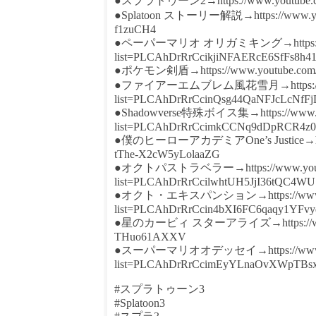
●スプラトゥーン2→https://www.youtube.com/
●Splatoon ストーリー解説→https://www.youtu
f1zuCH4
●ペーパーマリオ オリガミキング→https://www.y
list=PLCAhDrRrCcikjiNFAERcE6SfFs8h41
●ポケモン剣盾→https://www.youtube.com/pla
●ファイアーエムブレム風花雪月→https://www.y
list=PLCAhDrRrCcinQsg44QaNFJcLcNfFjD
●Shadowverse特殊ボイス集→https://www.you
list=PLCAhDrRrCcimkCCNq9dDpRCR4z0
●僕のヒーローアカデミアOne’s Justice→https:/
tThe-X2cW5yLolaaZG
●オクトパストラベラー→https://www.youtube
list=PLCAhDrRrCcilwhtUH5JjI36tQC4WU
●オクト・エキスパンション→https://www.yout
list=PLCAhDrRrCcin4bXI6FC6qaqy1YFv
●星のカービィ スターアライズ→https://www.yout
THuo61AXXV
●スーパーマリオオデッセイ→https://www.yout
list=PLCAhDrRrCcimEyYLnaOvXWpTB
#スプラトゥーン3
#Splatoon3