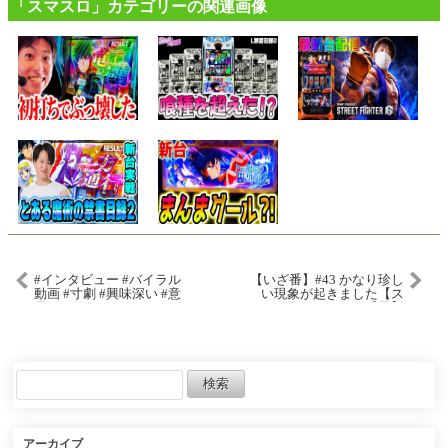
「スマスロ」カテゴリーの関連画像
#インタビュー #バイラル
【いざ番】#43 かなり珍し
動画 #寸劇 #興味深い #意
い現象が起きました【ス
見 #面白い
マスロいざ!番長】
アーカイブ