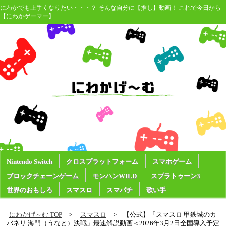
にわかでも上手くなりたい・・・？ そんな自分に【推し】動画！ これで今日から
【にわかゲーマー】
Nintendo Switch
クロスプラットフォーム
スマホゲーム
ブロックチェーンゲーム
モンハンWILD
スプラトゥーン3
世界のおもしろ
スマスロ
スマパチ
歌い手
にわかげ～む TOP
スマスロ
【公式】「スマスロ 甲鉄城のカ
バネリ 海門（うなと）決戦」最速解説動画＜2026年3月2日全国導入予定