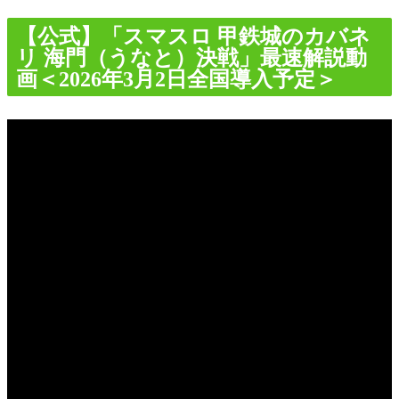
【公式】「スマスロ 甲鉄城のカバネ
リ 海門（うなと）決戦」最速解説動
画＜2026年3月2日全国導入予定＞