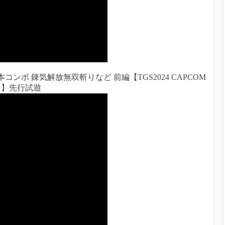
ンボ 錬気解放無双斬りなど 前編【TGS2024 CAPCOM
』】先行試遊