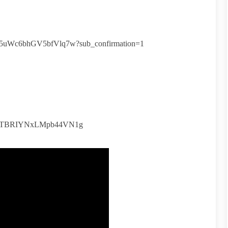
45uWc6bhGV5bfVlq7w?sub_confirmation=1
fP3cTBRIYNxLMpb44VN1g