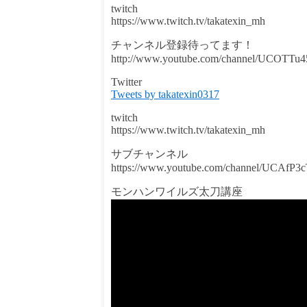
twitch
https://www.twitch.tv/takatexin_mh
チャンネル登録待ってます！
http://www.youtube.com/channel/UCOTTu
Twitter
Tweets by takatexin0317
twitch
https://www.twitch.tv/takatexin_mh
サブチャンネル
https://www.youtube.com/channel/UCA
モンハンワイルズ太刀講座