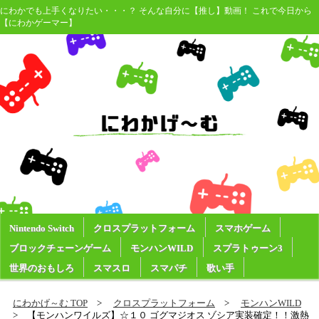
にわかでも上手くなりたい・・・？ そんな自分に【推し】動画！ これで今日から
【にわかゲーマー】
Nintendo Switch
クロスプラットフォーム
スマホゲーム
ブロックチェーンゲーム
モンハンWILD
スプラトゥーン3
世界のおもしろ
スマスロ
スマパチ
歌い手
にわかげ～む TOP
クロスプラットフォーム
モンハンWILD
【モンハンワイルズ】☆１０ ゴグマジオス ゾシア実装確定！！激熱