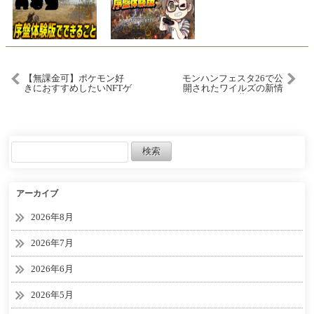
【無課金可】ポケモン好
モンハンフェスタ26で公
きにおすすめしたいNFTゲ
開されたワイルズの新情
ーム「metaelfland」をご
報まとめ 一蘭コラボ・
紹介
USJ装備・★10ゾシアとゴ
グマジオスと滅龍弾のカ
ットについて モンハン
ワイルズWilds
アーカイブ
2026年8月
2026年7月
2026年6月
2026年5月