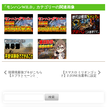
「モンハンWILD」カテゴリーの関連画像
現環境最強ブキがこちら
【スマスロ ミリオンゴッ
【スプラトゥーン3
ド】Z-ZONE当選率に設定
splatoon3】【初心者】
差判明！#スロット #スマ
【Vtuber】 #splatoon3 #ス
スロ #ミリオンゴッド #ミ
プラトゥーン3
リオンゴッド神々の軌跡 #
キツネチューブ