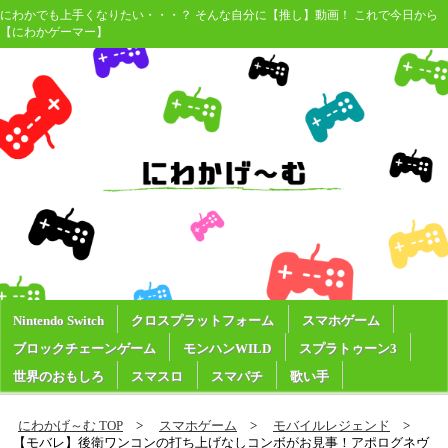
にわかでも上手くなりたい・・・？ そんな自分に【推し】動画！ これで今日から
【にわかゲーマー】
Nintendo Switch
クロスプラットフォーム
スマホゲーム
ブロックチェーンゲーム
モンハンWILD
スプラトゥーン3
世界のおもしろ
スマスロ
スマパチ
歌い手
にわかげ～む TOP
スマホゲーム
モバイルレジェンド
【モバレ】後衛ワンコンの打ち上げなしコンボがお見事！アポログネヴ