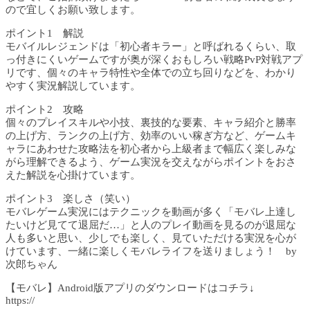
ので宜しくお願い致します。
ポイント1 解説
モバイルレジェンドは「初心者キラー」と呼ばれるくらい、取
っ付きにくいゲームですが奥が深くおもしろい戦略PvP対戦アプ
リです、個々のキャラ特性や全体での立ち回りなどを、わかり
やすく実況解説しています。
ポイント2 攻略
個々のプレイスキルや小技、裏技的な要素、キャラ紹介と勝率
の上げ方、ランクの上げ方、効率のいい稼ぎ方など、ゲームキ
ャラにあわせた攻略法を初心者から上級者まで幅広く楽しみな
がら理解できるよう、ゲーム実況を交えながらポイントをおさ
えた解説を心掛けています。
ポイント3 楽しさ（笑い）
モバレゲーム実況にはテクニックを動画が多く「モバレ上達し
たいけど見てて退屈だ…」と人のプレイ動画を見るのが退屈な
人も多いと思い、少しでも楽しく、見ていただける実況を心が
けています、一緒に楽しくモバレライフを送りましょう！ by
次郎ちゃん
【モバレ】Android版アプリのダウンロードはコチラ↓
https://