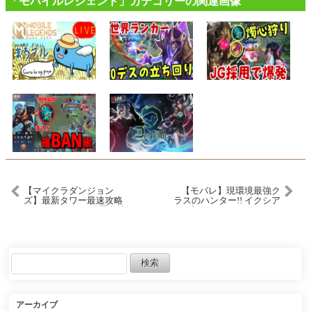
「モバイルレジェンド」カテゴリーの関連画像
【マイクラダンジョン
【モバレ】現環境最強ク
ズ】最新タワー最速攻略
ラスのハンター!! イクシア
LIVE！ついに18階層の神
の新スターライトスキン
タワーキタアアアァァ
が神ってる件【モバイル
ァ！！！(2024.3.3 シーズ
レジェン
ン89)【Minecraft
ド/MobileLegend】
Dungeons】【ひぬ】
【Cyneric】
アーカイブ