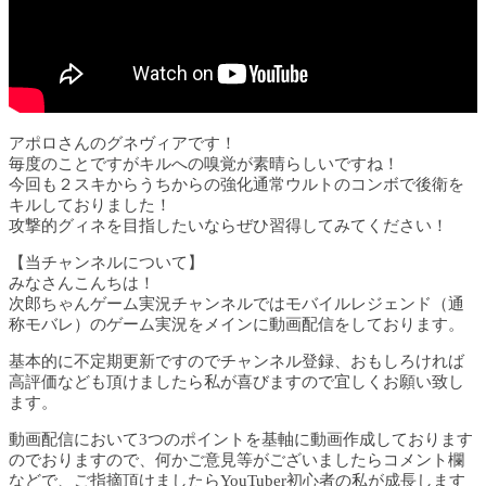
アポロさんのグネヴィアです！
毎度のことですがキルへの嗅覚が素晴らしいですね！
今回も２スキからうちからの強化通常ウルトのコンボで後衛を
キルしておりました！
攻撃的グィネを目指したいならぜひ習得してみてください！
【当チャンネルについて】
みなさんこんちは！
次郎ちゃんゲーム実況チャンネルではモバイルレジェンド（通
称モバレ）のゲーム実況をメインに動画配信をしております。
基本的に不定期更新ですのでチャンネル登録、おもしろければ
高評価なども頂けましたら私が喜びますので宜しくお願い致し
ます。
動画配信において3つのポイントを基軸に動画作成しております
のでおりますので、何かご意見等がございましたらコメント欄
などで、ご指摘頂けましたらYouTuber初心者の私が成長します