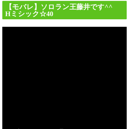
【モバレ】ソロラン王藤井です^^
Hミシック☆40