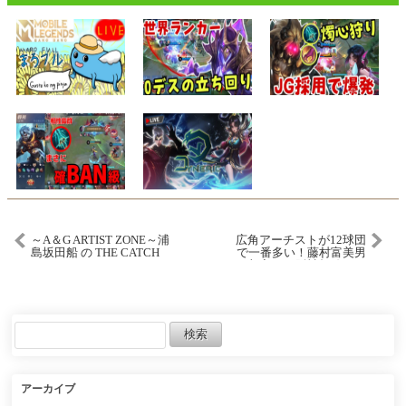
～A＆G ARTIST ZONE～浦
広角アーチストが12球団
島坂田船 の THE CATCH
で一番多い！藤村富美男
＃03（2024.01.16）
が加入した阪神打線がヤ
バすぎるwwwww【プロス
ピA】【プロ野球スピリッ
ツA】
アーカイブ