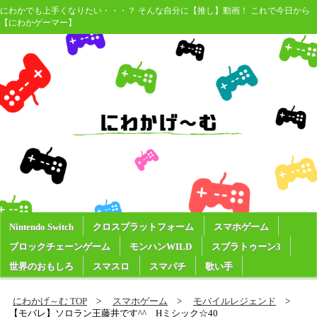
にわかでも上手くなりたい・・・？ そんな自分に【推し】動画！ これで今日から
【にわかゲーマー】
Nintendo Switch
クロスプラットフォーム
スマホゲーム
ブロックチェーンゲーム
モンハンWILD
スプラトゥーン3
世界のおもしろ
スマスロ
スマパチ
歌い手
にわかげ～む TOP
スマホゲーム
モバイルレジェンド
【モバレ】ソロラン王藤井です^^ Hミシック☆40