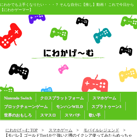
にわかでも上手くなりたい・・・？ そんな自分に【推し】動画！ これで今日から
【にわかゲーマー】
Nintendo Switch
クロスプラットフォーム
スマホゲーム
ブロックチェーンゲーム
モンハンWILD
スプラトゥーン3
世界のおもしろ
スマスロ
スマパチ
歌い手
にわかげ～む TOP
スマホゲーム
モバイルレジェンド
【モバレ】ゴールドTier1か!? 強いと噂のイクシア使ってみたらめっちゃ