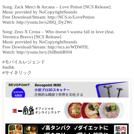
Song: Zack Merci & Arcana – Love Potion [NCS Release]
Music provided by NoCopyrightSounds
Free Download/Stream: http://NCS.io/LovePotion
Watch: http://youtu.be/s28lQ_Dy2Wc
Song: Zeus X Crona – Who doesn’t wanna fall in love (feat.
Veronica Bravo) [NCS Release]
Music provided by NoCopyrightSounds
Free Download/Stream: http://ncs.io/WDWFIL
Watch: http://youtu.be/y2hIBmhR9J4
#モバイルレジェンド
#mlbb
#サイネリック