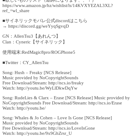
■欲しいものリスト（励みになります、、！）
https://www.amazon.jp/hz/wishlist/ls/14KVXYEZAL3XL?
ref_=wl_share
■サイネリックモバレ公式discordはこちら
→ https://discord.gg/weYyqSgvqD
GN：AllenTsu3【あれんつ】
Clan：Cyneric【サイネリック】
使用端末:RedMagic8pro/ROGPhone5
■Twitter：CY_AllenTsu
Song: Hush – Freaky [NCS Release]
Music provided by NoCopyrightSounds
Free Download/Stream: http://ncs.io/freaky
Watch: http://youtu.be/WyLlDkwDqYw
Song: RudeLies & Clarx – Erase [NCS Release] Music provided by
NoCopyrightSounds Free Download/Stream: http://ncs.io/Erase
Watch: http://youtu.be/
Song: Whales & Jo Cohen – Love Is Gone [NCS Release]
Music provided by NoCopyrightSounds
Free Download/Stream: http://ncs.io/LoveIsGone
Watch: http://youtu.be/9x9GhZrsr_U