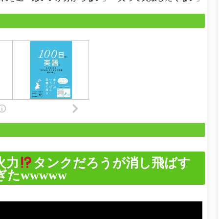
火力
タンクだろうが消し飛ばす
たwwwww