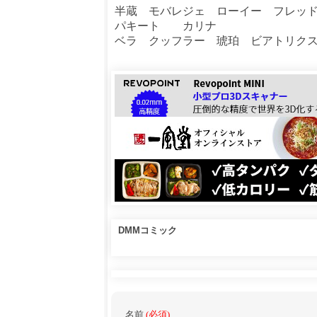
半蔵 モバレジェ ローイー フレッ
パキート カリナ
ベラ クッフラー 琥珀 ビアトリク
DMMコミック
名前
(必須)