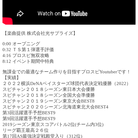
【楽曲提供 株式会社光サプライズ】
0:00 オープニング
0:32 ＴＳ第１弾選手評価
4:16 プロスピ無双攻略
8:12 イベント期間中特典
無課金での最適なチーム作りを目指すプロスピYoutuberです！
【実績】
２０２２横浜DeNAベイスターズ球団代表決定戦優勝（2022）
スピチャン２０１８シーズン東日本大会優勝
スピチャン２０１８シーズン全国大会準優勝
スピチャン２０１９シーズン東京大会BEST8
スピチャン２０２０シーズン北海道東北大会BEST4
第3回活躍選手予想BEST9
第9回活躍選手予想BEST9
2019シーズン東京スコアバトル2位(チーム内3位)
リーグ覇王最高２６位
第17回AS最強決定戦殿堂入り（312位)