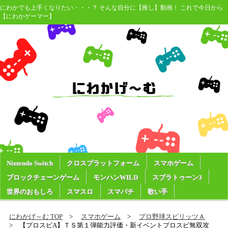
にわかでも上手くなりたい・・・？ そんな自分に【推し】動画！ これで今日から
【にわかゲーマー】
Nintendo Switch
クロスプラットフォーム
スマホゲーム
ブロックチェーンゲーム
モンハンWILD
スプラトゥーン3
世界のおもしろ
スマスロ
スマパチ
歌い手
にわかげ～む TOP
スマホゲーム
プロ野球スピリッツＡ
【プロスピA】ＴＳ第１弾能力評価・新イベントプロスピ無双攻