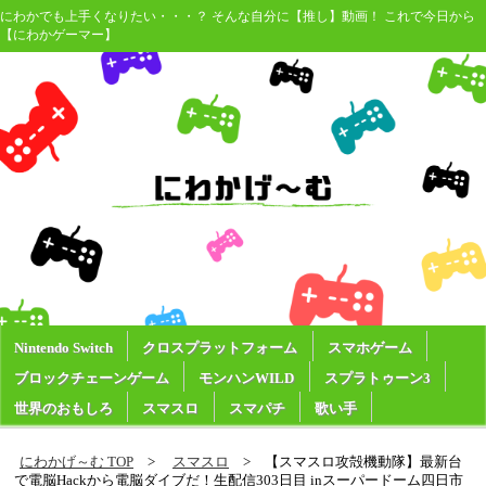
にわかでも上手くなりたい・・・？ そんな自分に【推し】動画！ これで今日から
【にわかゲーマー】
Nintendo Switch
クロスプラットフォーム
スマホゲーム
ブロックチェーンゲーム
モンハンWILD
スプラトゥーン3
世界のおもしろ
スマスロ
スマパチ
歌い手
にわかげ～む TOP
スマスロ
【スマスロ攻殻機動隊】最新台
で電脳Hackから電脳ダイブだ！生配信303日目 inスーパードーム四日市