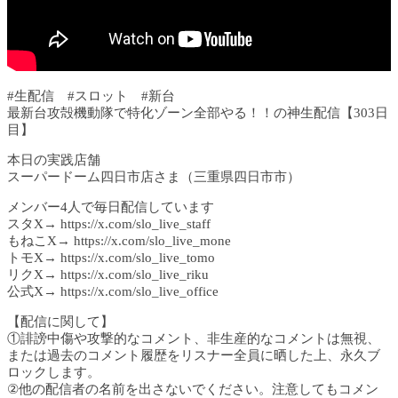
#生配信 #スロット #新台
最新台攻殻機動隊で特化ゾーン全部やる！！の神生配信【303日
目】
本日の実践店舗
スーパードーム四日市店さま（三重県四日市市）
メンバー4人で毎日配信しています
スタX→ https://x.com/slo_live_staff
もねこX→ https://x.com/slo_live_mone
トモX→ https://x.com/slo_live_tomo
リクX→ https://x.com/slo_live_riku
公式X→ https://x.com/slo_live_office
【配信に関して】
①誹謗中傷や攻撃的なコメント、非生産的なコメントは無視、
または過去のコメント履歴をリスナー全員に晒した上、永久ブ
ロックします。
②他の配信者の名前を出さないでください。注意してもコメン