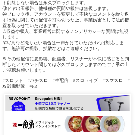
ト削除しない場合は永久ブロックします。
③ドヤ出玉報告、他機種の質問や報告は無視します。
④ブロック後、アカウントを変更して不快なコメントを繰り返
す行為に関しては配信を打ち切った上、事業妨害として法的措
置を取らせていただきます。
⑤収益や収入、事業運営に関するノンデリカシーな質問は無視
します。
⑥写真など撮りたい場合は一声かけていただければ対応しま
す。無許可の撮影、拡散などはご遠慮ください。
※その他配信に悪影響、配信者、リスナーが不快に感じると判
断したアカウント関しては永久ブロックしますのでご了承の上
ご視聴お願いします。
#スロット #パチスロ #生配信 #スロライブ #スマスロ #
攻殻機動隊 #PR