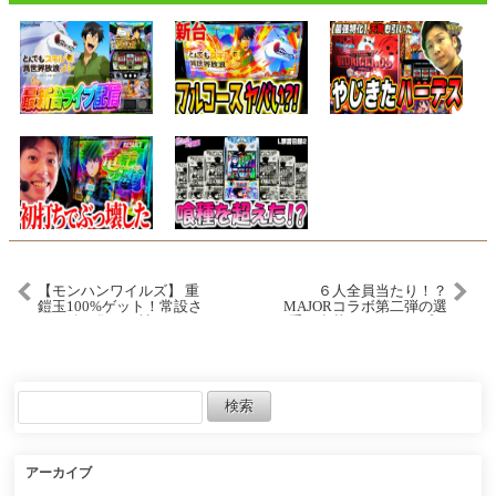
【モンハンワイルズ】 重
６人全員当たり！？
鎧玉100%ゲット！常設さ
MAJORコラボ第二弾の選
れた鎧玉集めの神クエ！
手が豪華すぎてコンプリ
ートしちゃう！？【プロ
スピA】# 1873
アーカイブ