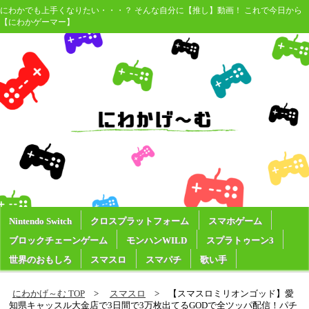
にわかでも上手くなりたい・・・？ そんな自分に【推し】動画！ これで今日から
【にわかゲーマー】
Nintendo Switch
クロスプラットフォーム
スマホゲーム
ブロックチェーンゲーム
モンハンWILD
スプラトゥーン3
世界のおもしろ
スマスロ
スマパチ
歌い手
にわかげ～む TOP
スマスロ
【スマスロミリオンゴッド】愛
知県キャッスル大金店で3日間で3万枚出てるGODで全ツッパ配信！パチ