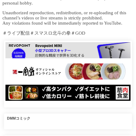
personal hobby.
Unauthorized reproduction, redistribution, or re-uploading of this
channel’s videos or live streams is strictly prohibited.
Any violations found will be immediately reported to YouTube.
＃ライブ配信＃スマスロ北斗の拳＃GOD
DMMコミック