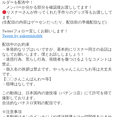
ルダーを配布中！
メンバーか分かる部分を確認後お渡ししてます！
リスナーさんが作ってくれた手作りのグッズ等もお渡しして
ます。
(生配信の内容はゲーセンだったり、配信前の準備配信など)
Twitterフォロー宜しくお願いします！
Tweets by gakeptislotlife
配信中のお約束
・単発的なリプはいいですが、基本的にリスナー同士の会話は
なしでお願いします。僕とお話ししましょう！
・迷惑行為、荒らし行為、視聴者を傷つけるようなコメントは
禁止。
・個人名の挨拶は禁止です。やっちゃんこんにちわ等は大丈夫
です。
【〇〇さんこんばんわ〜等】
・喧嘩はなしです。
この動画は、日本国内の遊技場（パチンコ店）にて許可を得て
撮影しております。
合法的なパチスロ実戦の配信です。
※注意事項
・本動画はオンラインカジノや違法賭博とは一切関係ありませ