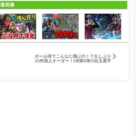
連画像
ボール球でこんなに飛ぶの！？久しぶり
の外国人オーダー！OB第6弾の目玉選手
も含め超豪華メンツになってます！【カ
ブレラ】【リー】【プロスピA】【プロ
野球スピリッツA】