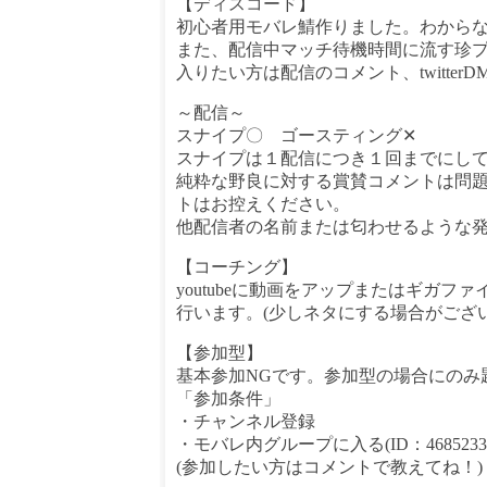
【ディスコード】
初心者用モバレ鯖作りました。わから
また、配信中マッチ待機時間に流す珍
入りたい方は配信のコメント、twitte
～配信～
スナイプ〇 ゴースティング✕
スナイプは１配信につき１回までにして
純粋な野良に対する賞賛コメントは問
トはお控えください。
他配信者の名前または匂わせるような
【コーチング】
youtubeに動画をアップまたはギガ
行います。(少しネタにする場合がござい
【参加型】
基本参加NGです。参加型の場合にのみ
「参加条件」
・チャンネル登録
・モバレ内グループに入る(ID：4685233
(参加したい方はコメントで教えてね！)