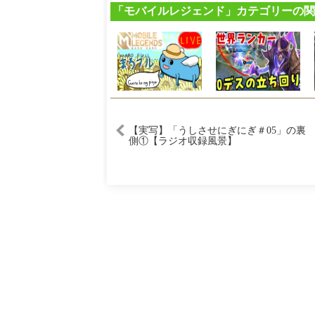
「モバイルレジェンド」カテゴリーの関
【実写】「うしさせにぎにぎ＃05」の裏
側①【ラジオ収録風景】