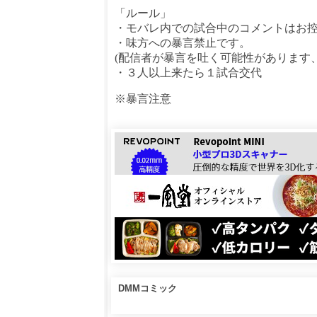
「ルール」
・モバレ内での試合中のコメントはお
・味方への暴言禁止です。
(配信者が暴言を吐く可能性があります
・３人以上来たら１試合交代
※暴言注意
DMMコミック