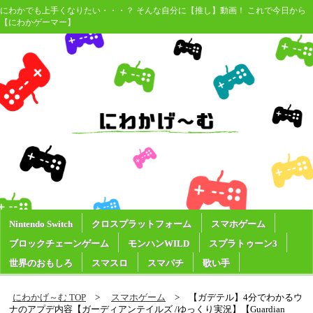
にわかでも上手くなりたい・・・？ そんな自分に【推し】動画！ これで今日から
【にわかゲーマー】
Nintendo Switch
クロスプラットフォーム
スマホゲーム
ブロックチェーンゲーム
モンハンWILD
スプラトゥーン3
世界のおもしろ
スマスロ
スマパチ
歌い手
にわかげ～む TOP
スマホゲーム
【ガデテル】4分でわかるウ
ナのアプデ内容【ガーディアンテイルズ /ゆっくり実況】【Guardian