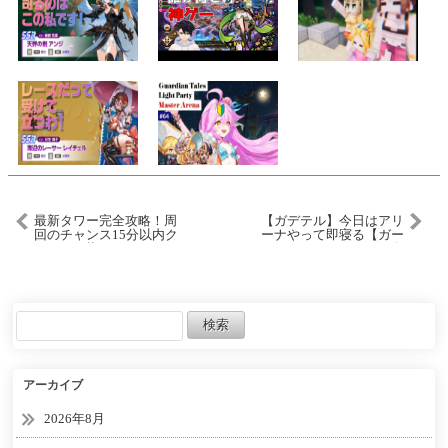
最新タワー完全攻略！周
【ガデテル】今日はアリ
回のチャンス15分以内ク
ーナやって即寝る【ガー
リアを目指しましょう！
ディアンテイルズ |
【マイクラダンジョン
Guardian Tales】
ズ】【naotin】
アーカイブ
2026年8月