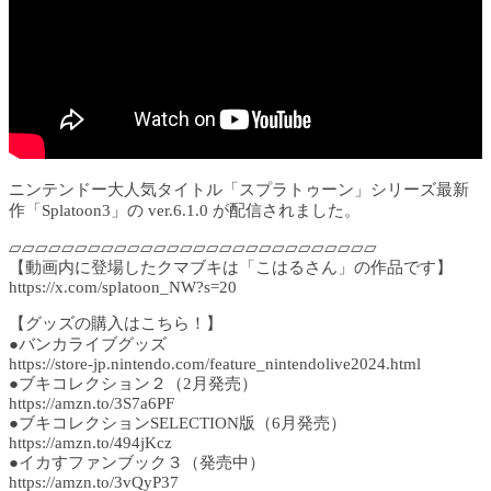
ニンテンドー大人気タイトル「スプラトゥーン」シリーズ最新
作「Splatoon3」の ver.6.1.0 が配信されました。
▱▱▱▱▱▱▱▱▱▱▱▱▱▱▱▱▱▱▱▱▱▱▱▱▱▱▱▱
【動画内に登場したクマブキは「こはるさん」の作品です】
https://x.com/splatoon_NW?s=20
【グッズの購入はこちら！】
●バンカライブグッズ
https://store-jp.nintendo.com/feature_nintendolive2024.html
●ブキコレクション２（2月発売）
https://amzn.to/3S7a6PF
●ブキコレクションSELECTION版（6月発売）
https://amzn.to/494jKcz
●イカすファンブック３（発売中）
https://amzn.to/3vQyP37