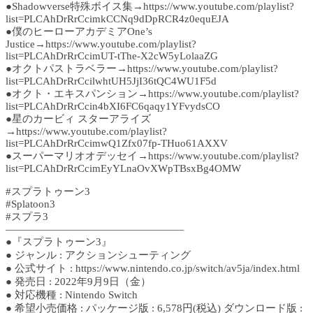
●Shadowverse特殊ボイス集→https://www.youtube.com/playlist?
list=PLCAhDrRrCcimkCCNq9dDpRCR4z0equEJA
●僕のヒーローアカデミアOne’s
Justice→https://www.youtube.com/playlist?
list=PLCAhDrRrCcimUT-tThe-X2cW5yLolaaZG
●オクトパストラベラー→https://www.youtube.com/playlist?
list=PLCAhDrRrCcilwhtUH5JjI36tQC4WU1F5d
●オクト・エキスパンション→https://www.youtube.com/playlist?
list=PLCAhDrRrCcin4bXI6FC6qaqy1YFvydsCO
●星のカービィ スターアライズ
→https://www.youtube.com/playlist?
list=PLCAhDrRrCcimwQ1Zfx07fp-THuo61AXXV
●スーパーマリオオデッセイ→https://www.youtube.com/playlist?
list=PLCAhDrRrCcimEyYLnaOvXWpTBsxBg4OMW
#スプラトゥーン3
#Splatoon3
#スプラ3
—————————————————
●『スプラトゥーン3』
● ジャンル : アクションシューティング
● 公式サイト : https://www.nintendo.co.jp/switch/av5ja/index.html
● 発売日 : 2022年9月9日（金）
● 対応機種 : Nintendo Switch
● 希望小売価格 : パッケージ版 : 6,578円(税込) ダウンロード版 :