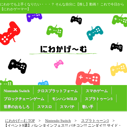
にわかでも上手くなりたい・・・？ そんな自分に【推し】動画！ これで今日から
【にわかゲーマー】
Nintendo Switch
クロスプラットフォーム
スマホゲーム
ブロックチェーンゲーム
モンハンWILD
スプラトゥーン3
世界のおもしろ
スマスロ
スマパチ
歌い手
にわかげ～む TOP
Nintendo Switch
スプラトゥーン3
【イベント9選】バレンタインフェス!!! バチコン!!! ニンダイ!!! サイド・