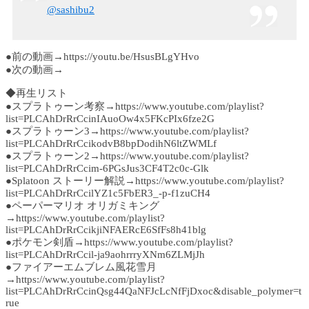
@sashibu2
●前の動画→https://youtu.be/HsusBLgYHvo
●次の動画→
◆再生リスト
●スプラトゥーン考察→https://www.youtube.com/playlist?
list=PLCAhDrRrCcinIAuoOw4x5FKcPIx6fze2G
●スプラトゥーン3→https://www.youtube.com/playlist?
list=PLCAhDrRrCcikodvB8bpDodihN6ltZWMLf
●スプラトゥーン2→https://www.youtube.com/playlist?
list=PLCAhDrRrCcim-6PGsJus3CF4T2c0c-Glk
●Splatoon ストーリー解説→https://www.youtube.com/playlist?
list=PLCAhDrRrCcilYZ1c5FbER3_-p-f1zuCH4
●ペーパーマリオ オリガミキング
→https://www.youtube.com/playlist?
list=PLCAhDrRrCcikjiNFAERcE6SfFs8h41blg
●ポケモン剣盾→https://www.youtube.com/playlist?
list=PLCAhDrRrCcil-ja9aohrrryXNm6ZLMjJh
●ファイアーエムブレム風花雪月
→https://www.youtube.com/playlist?
list=PLCAhDrRrCcinQsg44QaNFJcLcNfFjDxoc&disable_polymer=t
rue