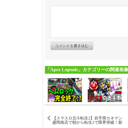
コメントを書き込む
「Apex Legends」カテゴリーの関連画
【スマスロ北斗転生2】岩手県カネマン
盛岡南店で朝から転生2で限界突破！新
台資金を貯めるぞ！パチスロ生配信