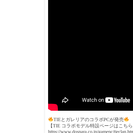
TIEとガレリアのコラボPCが発売
【TIE コラボモデル特設ページはこち
https://www.dospara.co.jp/gamepc/tieclan.ht