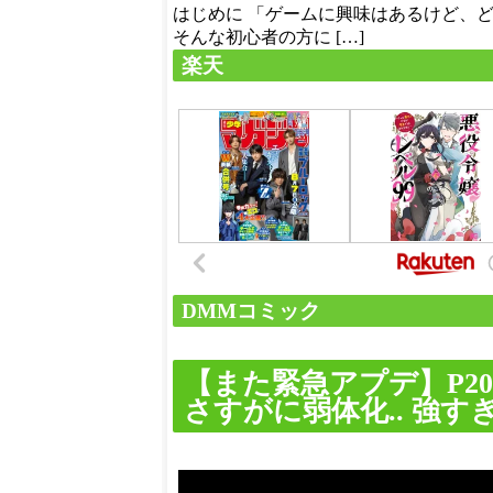
はじめに 「ゲームに興味はあるけど、
そんな初心者の方に […]
楽天
DMMコミック
【また緊急アプデ】P2
さすがに弱体化.. 強すぎたか…