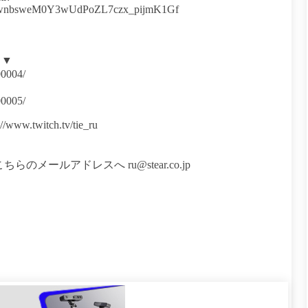
_wnbsweM0Y3wUdPoZL7czx_pijmK1Gf
！▼
00004/
00005/
.twitch.tv/tie_ru
メールアドレスへ ru@stear.co.jp