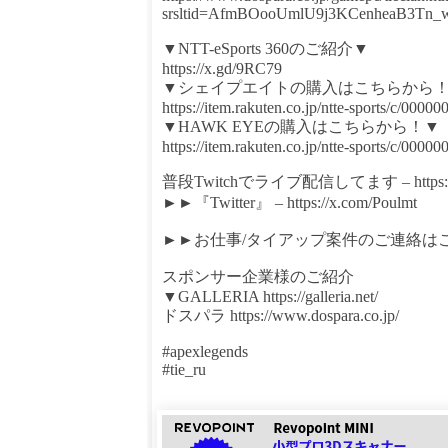
srsltid=AfmBOooUmlU9j3KCenheaB3Tn
▼NTT-eSports 360のご紹介▼
https://x.gd/9RC79
▼シェイプエイトの購入はこちらから
https://item.rakuten.co.jp/ntte-sports/c/00000
▼HAWK EYEの購入はこちらから！▼
https://item.rakuten.co.jp/ntte-sports/c/00000
普段Twitchでライブ配信してます – https://www
►►『Twitter』 – https://x.com/Poulmt
►►お仕事/タイアップ案件のご連絡はこちらの
スポンサー企業様のご紹介
▼GALLERIA https://galleria.net/
ドスパラ https://www.dospara.co.jp/
#apexlegends
#tie_ru