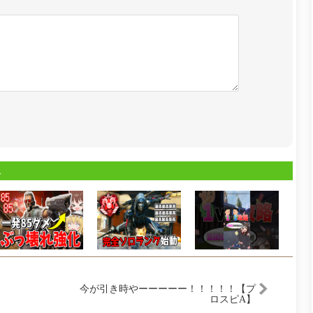
像
今が引き時やーーーーー！！！！！【プ
ロスピA】