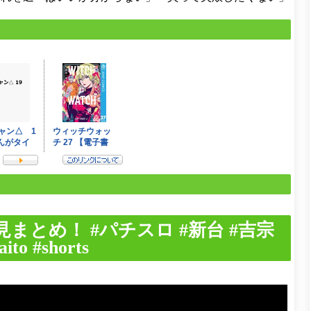
まとめ！ #パチスロ #新台 #吉宗
o #shorts