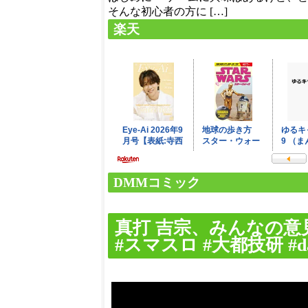
そんな初心者の方に […]
楽天
DMMコミック
真打 吉宗、みんなの意見
#スマスロ #大都技研 #dait