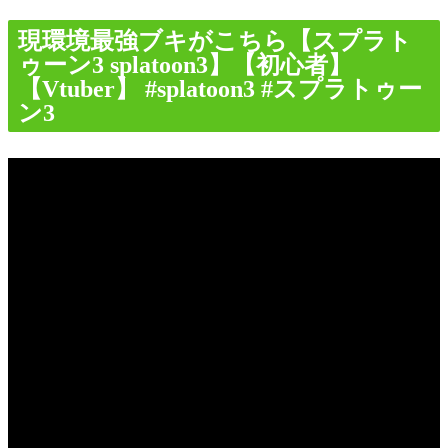
現環境最強ブキがこちら【スプラト
ゥーン3 splatoon3】【初心者】
【Vtuber】 #splatoon3 #スプラトゥー
ン3