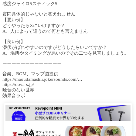
感度ジャイロ5スティック5
質問具体的じゃないと答えれません
【悪い例】
どうやったらXにいけますか？
A、人によって違うので何とも言えません
【良い例】
潜伏がばれやすいのですがどうしたらいいですか？
A、場所やタイミングが悪いのでその二つを見直しましょう。
ーーーーーーーーーーーーー
音楽、BGM、マップ図提供
https://maoudamashii.jokersounds.com/…​
https://dova-s.jp/​
騒音のない世界
効果音ラボ