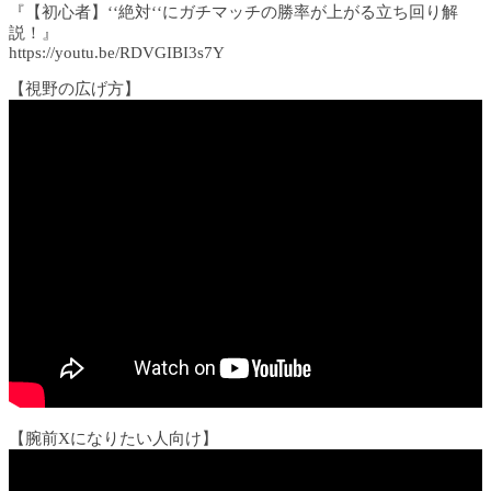
『【初心者】‘‘絶対‘‘にガチマッチの勝率が上がる立ち回り解
説！』
https://youtu.be/RDVGIBI3s7Y​
【視野の広げ方】
【腕前Xになりたい人向け】