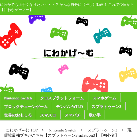
にわかでも上手くなりたい・・・？ そんな自分に【推し】動画！ これで今日から
【にわかゲーマー】
Nintendo Switch
クロスプラットフォーム
スマホゲーム
ブロックチェーンゲーム
モンハンWILD
スプラトゥーン3
世界のおもしろ
スマスロ
スマパチ
歌い手
にわかげ～む TOP
Nintendo Switch
スプラトゥーン3
現
環境最強ブキがこちら【スプラトゥーン3 splatoon3】【初心者】