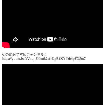
その他おすすめチャンネル！
https://youtu.be/aVnu_8I0unk?si=UqB1KYYtb4pFQSm7