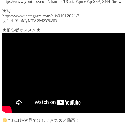
https://www.youtube.com/channel/UCxfaPqmVPqcSSAjXN4ISn6w
実写
https://www.instagram.com/alia01012021/?
igshid=YmMyMTA2M2Y%3D
★初心者オススメ★
これは絶対見てほしいおススメ動画！