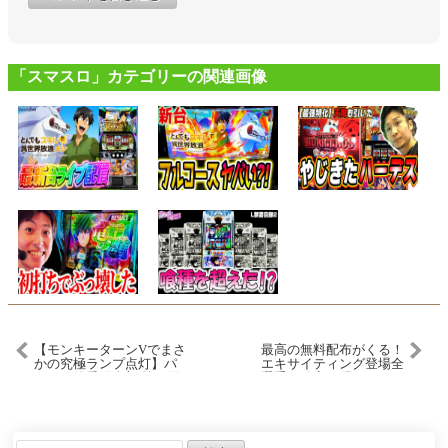
「スマスロ」カテゴリーの関連画像
【モンキーターンVでまさ
最高の無料配布がくる！
かの究極ランプ点灯】パ
エキサイティング登場全
チスロ偏愛倶楽部 第15回
選手も確定！明日のイベ
前編《レビン・sasuke・あ
ントガチャ更新予想【プ
さくら》スマスロモンキ
ロスピA】プロ野球スピリ
ーターンV［スロット］
ッツa】