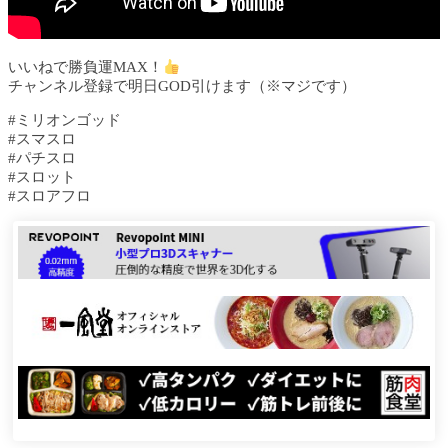
いいねで勝負運MAX！
チャンネル登録で明日GOD引けます（※マジです）
#ミリオンゴッド
#スマスロ
#パチスロ
#スロット
#スロアフロ