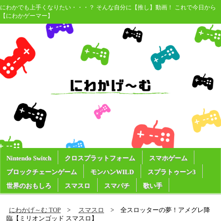
にわかでも上手くなりたい・・・？ そんな自分に【推し】動画！ これで今日から
【にわかゲーマー】
Nintendo Switch
クロスプラットフォーム
スマホゲーム
ブロックチェーンゲーム
モンハンWILD
スプラトゥーン3
世界のおもしろ
スマスロ
スマパチ
歌い手
にわかげ～む TOP
スマスロ
全スロッターの夢！アメグレ降
臨【ミリオンゴッド スマスロ】