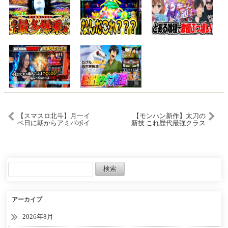
【スマスロ北斗】月一イ
【モンハン新作】太刀の
ベ日に朝からアミバボイ
新技 これ歴代最強クラス
ス発生で高設定挙動！？
になりそうｗｗ『モンス
12時間設定狙いした結果
ターハンターアウトラン
がヤバすぎた…
ダーズ』
アーカイブ
2026年8月