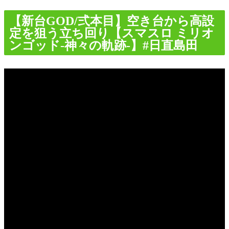
【新台GOD/弍本目】空き台から高設
定を狙う立ち回り【スマスロ ミリオ
ンゴッド-神々の軌跡-】#日直島田