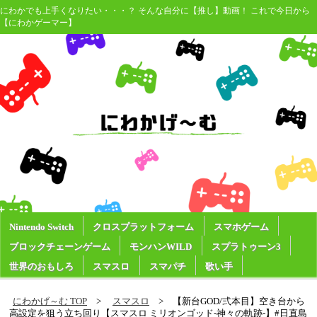
にわかでも上手くなりたい・・・？ そんな自分に【推し】動画！ これで今日から
【にわかゲーマー】
Nintendo Switch
クロスプラットフォーム
スマホゲーム
ブロックチェーンゲーム
モンハンWILD
スプラトゥーン3
世界のおもしろ
スマスロ
スマパチ
歌い手
にわかげ～む TOP
スマスロ
【新台GOD/弍本目】空き台から
高設定を狙う立ち回り【スマスロ ミリオンゴッド-神々の軌跡-】#日直島