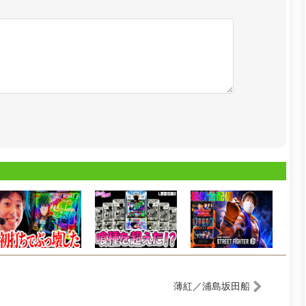
薄紅／浦島坂田船