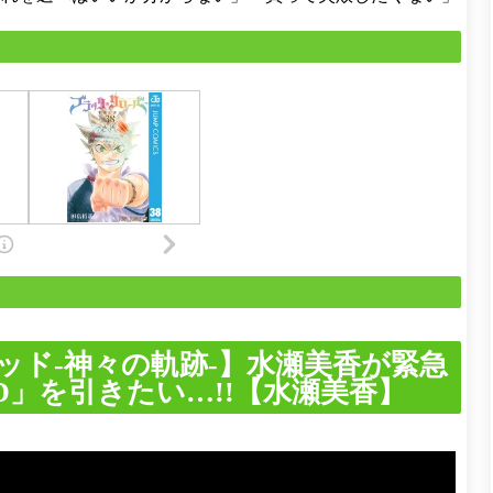
ッド-神々の軌跡-】水瀬美香が緊急
D」を引きたい…!!【水瀬美香】