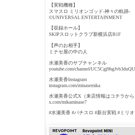
【実戦機種】
スマスロ ミリオンゴッド-神々の軌跡-
©UNIVERSAL ENTERTAINMENT
【収録ホール】
SKIPスロットクラブ新横浜店B1F
【声のお相手】
ミナセ屋の中の人
水瀬美香のサブチャンネル
youtube.com/channel/UC5Cgj9hgJvb3duQ
水瀬美香Instagram
instagram.com/minasemika
水瀬美香公式X（来店情報はコチラから
x.com/mikaminase7
#水瀬美香 #パチスロ #新台実戦 #ミリオン