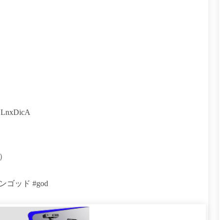
ULnxDicA
）
ゴッド #god