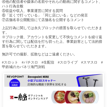
④他の配信者や媒体の名前やそれらの動画に関するコメント、
ハト行為全般
⑤収益や収入、事業運営に関する質問
⑥「近くで打っている」「同じ店にいる」などの発言
⑦店舗名非公開配信にて店舗名を公開するコメント
上記行為に関しては永久ブロックの措置を取らせていただきま
す。
※ブロック後、アカウントを変更して不快なコメントを繰り返
す行為に関しては配信を打ち切った上、事業妨害として法的措
置を取らせていただきます。
無許可での撮影、拡散などはご遠慮ください。
#スロット #パチスロ #生配信 #スロライブ #スマスロ #
甲鉄城のカバネリ海門決戦