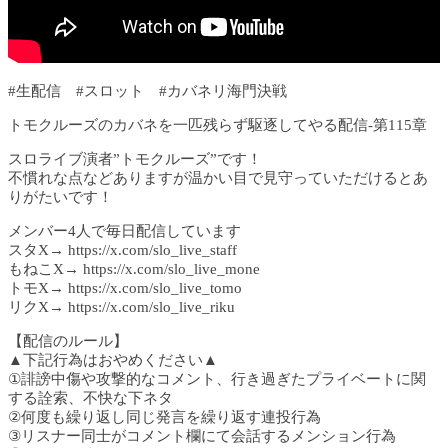
#生配信 #スロット #カバネリ海門決戦
トモクルーズのカバネを一匹残らず駆逐してやる配信-第115章
スロライブ演者”トモクルーズ”です！
不慣れな点などありますが温かい目で見守っていただけるとあ
りがたいです！
メンバー4人で毎日配信しています
スタX→ https://x.com/slo_live_staff
もねこX→ https://x.com/slo_live_mone
トモX→ https://x.com/slo_live_tomo
リクX→ https://x.com/slo_live_riku
【配信のルール】
▲下記行為はおやめください▲
①誹謗中傷や攻撃的なコメント、行き過ぎたプライベートに関
する詮索、不快な下ネタ
②何度も繰り返し同じ発言を繰り返す連投行為
③リスナー同士がコメント欄にて会話するメンション行為