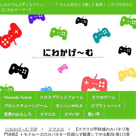
にわかでも上手くなりたい・・・？ そんな自分に【推し】動画！ これで今日から
【にわかゲーマー】
Nintendo Switch
クロスプラットフォーム
スマホゲーム
ブロックチェーンゲーム
モンハンWILD
スプラトゥーン3
世界のおもしろ
スマスロ
スマパチ
歌い手
にわかげ～む TOP
スマスロ
【スマスロ甲鉄城のカバネリ海
門決戦】トモクルーズのカバネを一匹残らず駆逐してやる配信-第115章